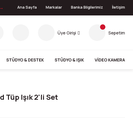
 →
Ana Sayfa
Markalar
Banka Bilgilerimiz
İletişim
Üye Girişi
Sepetim
STÜDYO & DESTEK
STÜDYO & IŞIK
VİDEO KAMERA
Tüp Işık 2'li Set