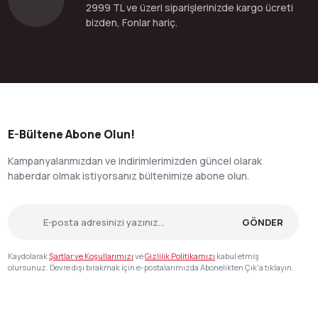
2999 TL ve üzeri siparişlerinizde kargo ücreti
bizden, Fonlar hariç.
E-Bültene Abone Olun!
Kampanyalarımızdan ve indirimlerimizden güncel olarak
haberdar olmak istiyorsanız bültenimize abone olun.
GÖNDER
Kaydolarak
Şartlar ve Koşullarımızı
ve
Gizlilik Politikamızı
kabul etmiş
olursunuz. Devre dışı bırakmak için e-postalarımızda Abonelikten Çık'a tıklayın.