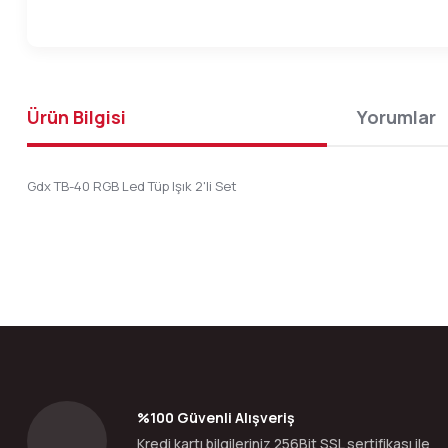
Ürün Bilgisi
Yorumlar
Gdx TB-40 RGB Led Tüp Işık 2'li Set
Bu ürünün fiyat bilgisi, resim, ürün açıklamalarında ve diğer konular
Görüş ve önerileriniz için teşekkür ederiz.
Ürün resmi kalitesiz, bozuk veya görüntülenemiyor.
Ürün açıklamasında eksik bilgiler bulunuyor.
Ürün bilgilerinde hatalar bulunuyor.
%100 Güvenli Alışveriş
Ürün fiyatı diğer sitelerden daha pahalı.
Kredi kartı bilgileriniz 256Bit SSL sertifikası ile
Bu ürüne benzer farklı alternatifler olmalı.