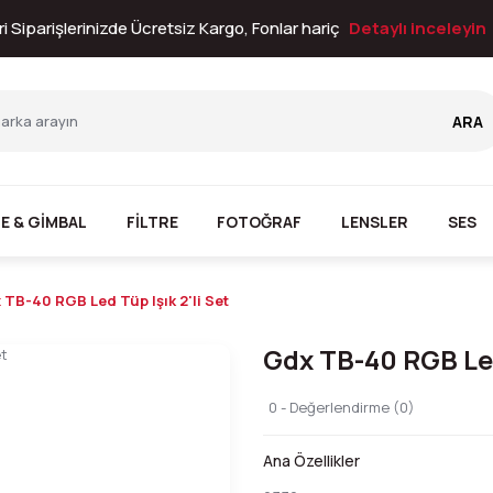
i Siparişlerinizde Ücretsiz Kargo, Fonlar hariç
Detaylı inceleyin
ARA
E & GİMBAL
FİLTRE
FOTOĞRAF
LENSLER
SES
 TB-40 RGB Led Tüp Işık 2'li Set
Gdx TB-40 RGB Led 
0 - Değerlendirme (0)
Ana Özellikler