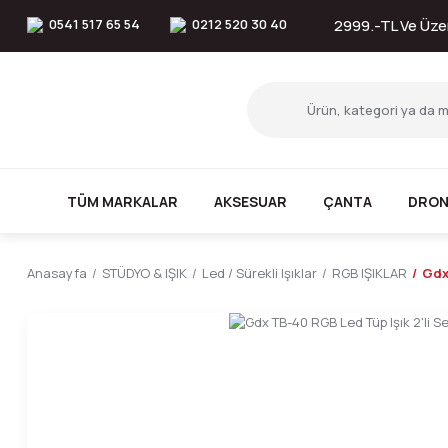
0541 517 65 54
0212 520 30 40
2999.-TL Ve Üzer
TÜM MARKALAR
AKSESUAR
ÇANTA
DRON
Anasayfa
STÜDYO & IŞIK
Led / Sürekli Işıklar
RGB IŞIKLAR
Gdx