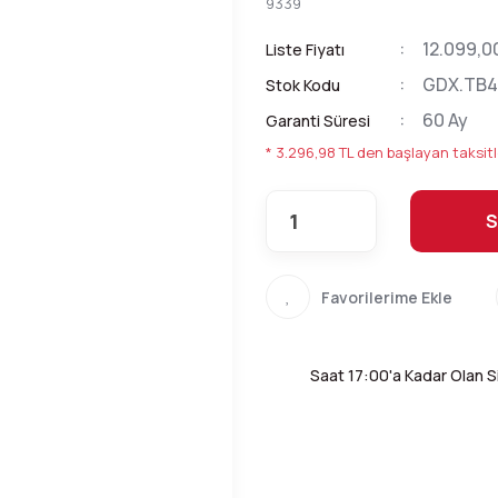
9339
12.099,0
Liste Fiyatı
GDX.TB4
Stok Kodu
60 Ay
Garanti Süresi
* 3.296,98 TL den başlayan taksitl
S
Saat 17:00'a Kadar Olan Si