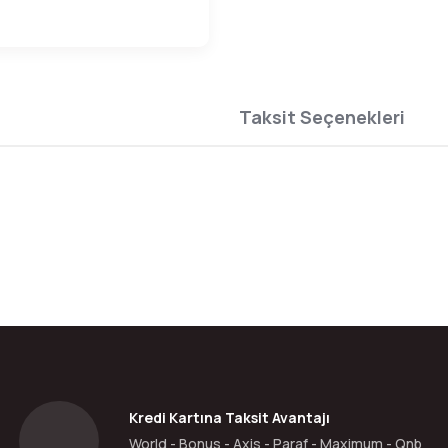
Taksit Seçenekleri
da yetersiz gördüğünüz noktaları öneri formunu kullanarak tarafımıza ilete
Bu ürüne ilk yorumu siz yapın!
Yorum Yaz
Kredi Kartına Taksit Avantajı
World - Bonus - Axis - Paraf - Maximum - Qnb