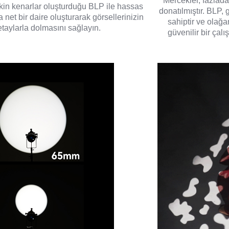
Mercekler, fazlada
kin kenarlar oluşturduğu BLP ile hassas
donatılmıştır. BLP, 
et bir daire oluşturarak görsellerinizin
sahiptir ve olağa
taylarla dolmasını sağlayın.
güvenilir bir çal