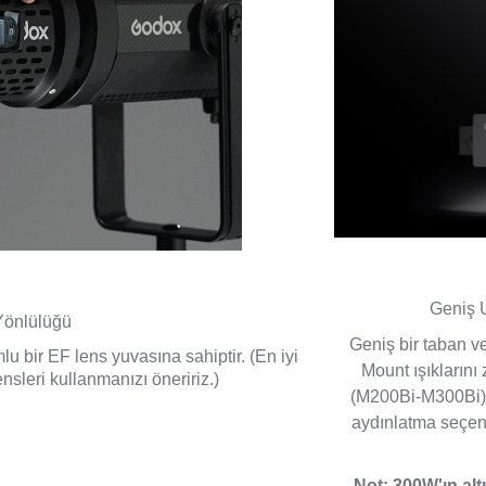
Geniş 
Yönlülüğü
Geniş bir taban v
lu bir EF lens yuvasına sahiptir. (En iyi
Mount ışıklarını
sleri kullanmanızı öneririz.)
(M200Bi-M300Bi), 
aydınlatma seçen
Not: 300W'ın alt