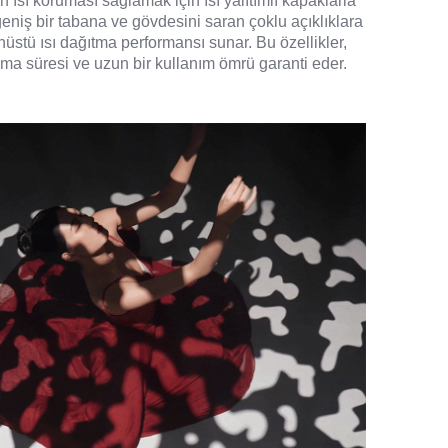
n ısı koruması sağlamak için ısı yalıtımlı kapaklarla
geniş bir tabana ve gövdesini saran çoklu açıklıklara
nüstü ısı dağıtma performansı sunar. Bu özellikler,
ışma süresi ve uzun bir kullanım ömrü garanti eder.