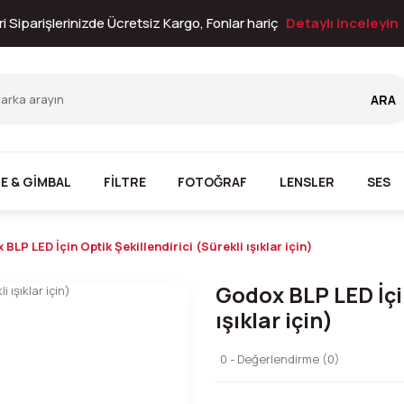
i Siparişlerinizde Ücretsiz Kargo, Fonlar hariç
Detaylı inceleyin
ARA
E & GİMBAL
FİLTRE
FOTOĞRAF
LENSLER
SES
BLP LED İçin Optik Şekillendirici (Sürekli ışıklar için)
Godox BLP LED İçin
ışıklar için)
0 - Değerlendirme (0)