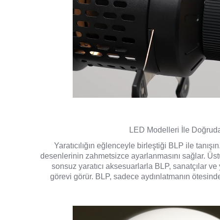
LED Modelleri İle Doğru
Yaratıcılığın eğlenceyle birleştiği BLP ile tanış
desenlerinin zahmetsizce ayarlanmasını sağlar. Üstü
sonsuz yaratıcı aksesuarlarla BLP, sanatçılar ve
görevi görür. BLP, sadece aydınlatmanın ötesinde,