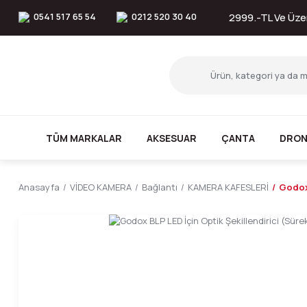
0541 517 65 54
0212 520 30 40
2999.-TL Ve Üzer
TÜM MARKALAR
AKSESUAR
ÇANTA
DRON
Anasayfa
VİDEO KAMERA
Bağlantı
KAMERA KAFESLERİ
Godox 