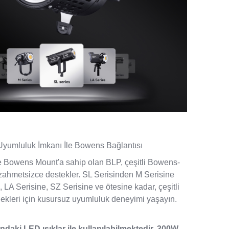
Uyumluluk İmkanı İle Bowens Bağlantısı
e Bowens Mount'a sahip olan BLP, çeşitli Bowens-
 zahmetsizce destekler. SL Serisinden M Serisine
LA Serisine, SZ Serisine ve ötesine kadar, çeşitli
ekleri için kusursuz uyumluluk deneyimi yaşayın.
ındaki LED ışıklar ile kullanılabilmektedir. 300W