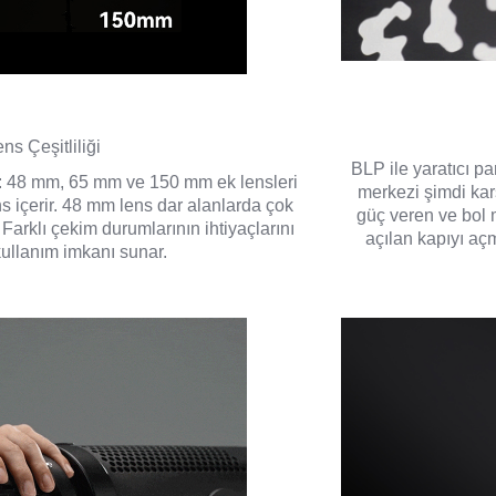
ns Çeşitliliği
BLP ile yaratıcı pa
n üç: 48 mm, 65 mm ve 150 mm ek lensleri
merkezi şimdi karş
ns içerir. 48 mm lens dar alanlarda çok
güç veren ve bol 
arklı çekim durumlarının ihtiyaçlarını
açılan kapıyı aç
 kullanım imkanı sunar.