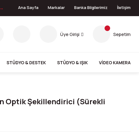
 →
Ana Sayfa
Markalar
Banka Bilgilerimiz
İletişim
Üye Girişi
Sepetim
STÜDYO & DESTEK
STÜDYO & IŞIK
VİDEO KAMERA
 Optik Şekillendirici (Sürekli