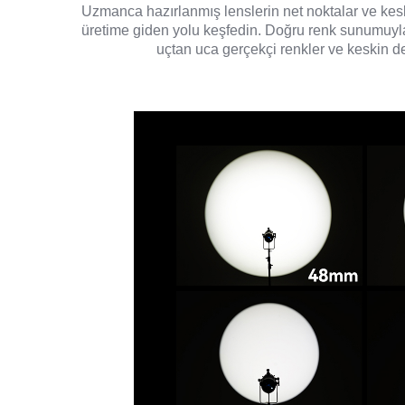
Uzmanca hazırlanmış lenslerin net noktalar ve kes
üretime giden yolu keşfedin. Doğru renk sunumuyla n
uçtan uca gerçekçi renkler ve keskin de