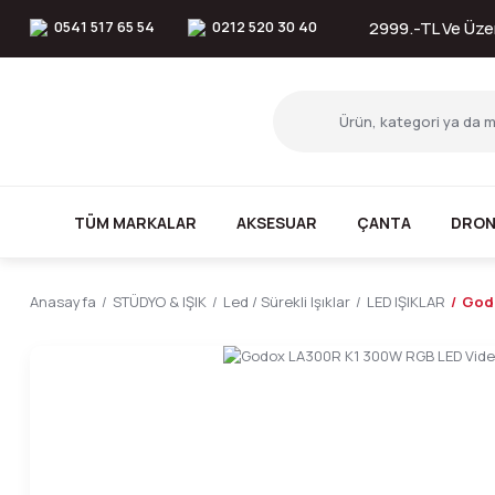
0541 517 65 54
0212 520 30 40
2999.-TL Ve Üzer
TÜM MARKALAR
AKSESUAR
ÇANTA
DRON
Anasayfa
STÜDYO & IŞIK
Led / Sürekli Işıklar
LED IŞIKLAR
Godo