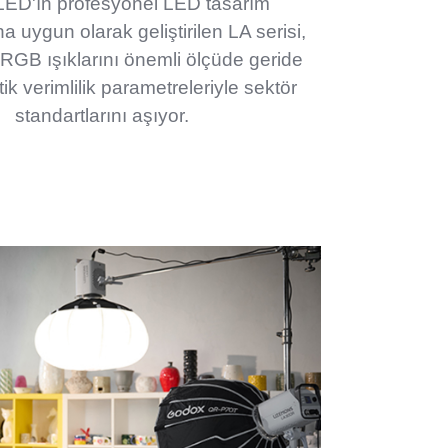
D'ın profesyonel LED tasarım
na uygun olarak geliştirilen LA serisi,
RGB ışıklarını önemli ölçüde geride
ik verimlilik parametreleriyle sektör
standartlarını aşıyor.