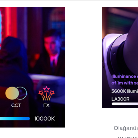
Olağanüst