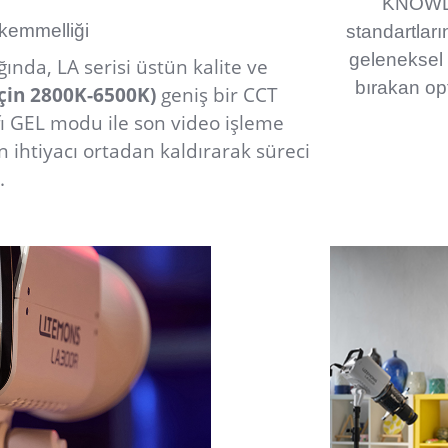
KNOWLE
kemmelliği
standartları
geleneksel 
ığında, LA serisi üstün kalite ve
bırakan opt
için 2800K-6500K)
geniş bir CCT
ıfı GEL modu ile son video işleme
lan ihtiyacı ortadan kaldırarak süreci
.