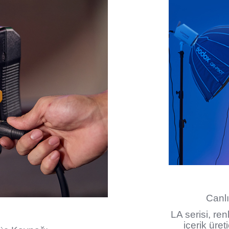
Canlı
LA serisi, ren
içerik üret