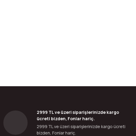
bilirsiniz.
2999 TL ve üzeri siparişlerinizde kargo
ücreti bizden, Fonlar hariç.
2999 TL ve üzeri siparişlerinizde kargo ücreti
bizden, Fonlar hariç.