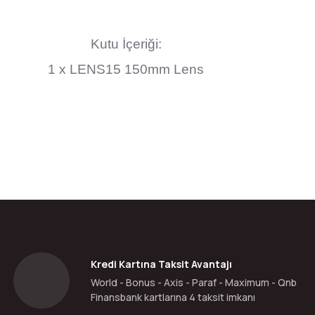
Kutu İçeriği:
1 x LENS15 150mm Lens
da yetersiz gördüğünüz noktaları öneri formunu kullanarak tarafımıza ilete
Bu ürüne ilk yorumu siz yapın!
Yorum Yaz
Kredi Kartına Taksit Avantajı
World - Bonus - Axis - Paraf - Maximum - Qnb
Finansbank kartlarına 4 taksit imkanı