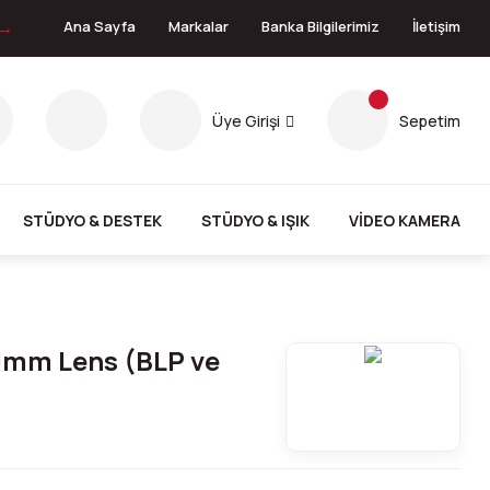
 →
Ana Sayfa
Markalar
Banka Bilgilerimiz
İletişim
Üye Girişi
Sepetim
STÜDYO & DESTEK
STÜDYO & IŞIK
VİDEO KAMERA
0mm Lens (BLP ve