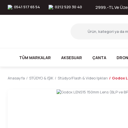
0541 517 65 54
0212 520 30 40
2999.-TL Ve Üzer
TÜM MARKALAR
AKSESUAR
ÇANTA
DRON
Anasayfa
STÜDYO & IŞIK
Stüdyo/Flash & Video Işıkları
Godox L