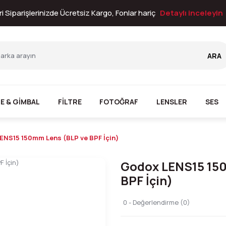
i Siparişlerinizde Ücretsiz Kargo, Fonlar hariç
Detaylı inceleyin
ARA
E & GİMBAL
FİLTRE
FOTOĞRAF
LENSLER
SES
ENS15 150mm Lens (BLP ve BPF İçin)
Godox LENS15 15
BPF İçin)
0 - Değerlendirme (0)