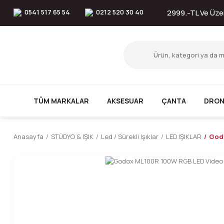
0541 517 65 54
0212 520 30 40
2999.-TL Ve Üzer
TÜM MARKALAR
AKSESUAR
ÇANTA
DRON
Anasayfa
STÜDYO & IŞIK
Led / Sürekli Işıklar
LED IŞIKLAR
Godo