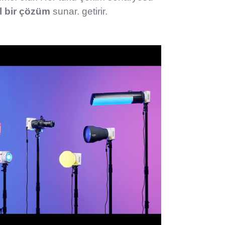
l bir çözüm
sunar. getirir.