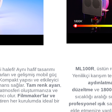
ML100R
, üstün 
halefi! Aynı hafif tasarımı
arları ve gelişmiş mobil güç
Yenilikçi karışım t
Kompakt yapısı ve etkileyici
aydınlatm
rmans sağlar.
Tam renk ayarı
,
düzeltme
ve
1800
 atmosferi oluşturmanıza ve
mcı olur.
Filmmaker'lar ve
sıcaklığı aralığı 
tiren her kurulumda ideal bir
profesyonel ışık
sağ
elde etmenize yardı