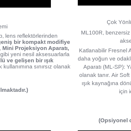
Çok Yönl
emi
ML100R, benzersiz ve
p, lens reflektörlerinden
akse
geniş bir kompakt modifiye
,
Mini Projeksiyon Aparatı,
Katlanabilir Fresnel 
gibi yeni nesil aksesuarlarla
daha yoğun ve odakla
ü ve gelişen bir ışık
k kullanımına sınırsız olanak
Aparatı (ML-SP): Ya
olanak tanır.
Air Sof
ışık kaynağına dönüş
lmaktadır.)
için 
(Opsiyonel o