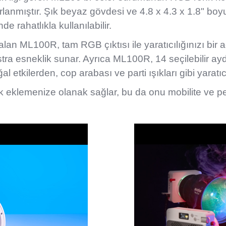
lanmıştır. Şık beyaz gövdesi ve 4.8 x 4.3 x 1.8" boyu
e rahatlıkla kullanılabilir.
n ML100R, tam RGB çıktısı ile yaratıcılığınızı bir adım
ekstra esneklik sunar. Ayrıca ML100R, 14 seçilebilir ay
l etkilerden, cop arabası ve parti ışıkları gibi yarat
k eklemenize olanak sağlar, bu da onu mobilite ve per