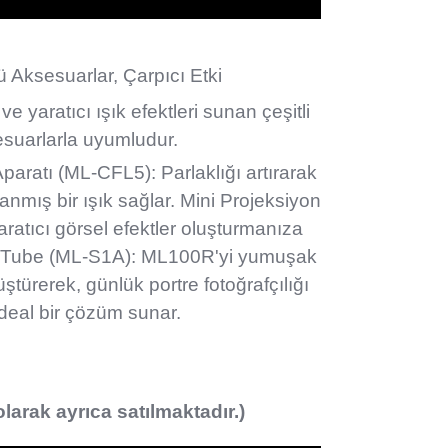
ü Aksesua
rlar, Çarpıcı Etki
 yaratıcı ışık efektleri sunan çeşitli
suarlarla uyumludur.
Aparatı (ML-CFL5): Parlaklığı artırarak
nmış bir ışık sağlar.
Mini Projeksiyon
ratıcı görsel efektler oluşturmanıza
t Tube (ML-S1A): ML100R'yi yumuşak
türerek, günlük portre fotoğrafçılığı
ideal bir çözüm sunar.
larak ayrıca satılmaktadır.)