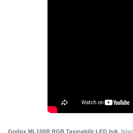
Godox ML100R RGB Taşınabilir LED Işık
, büy