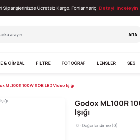
i Siparişlerinizde Ücretsiz Kargo, Fonlar hariç
Detaylı inceleyin
ARA
E & GİMBAL
FİLTRE
FOTOĞRAF
LENSLER
SES
x ML100R 100W RGB LED Video Işığı
Godox ML100R 10
Işığı
0 - Değerlendirme (0)