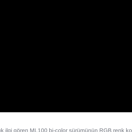
ük ilgi gören ML100 bi-color sürümünün RGB renk ko