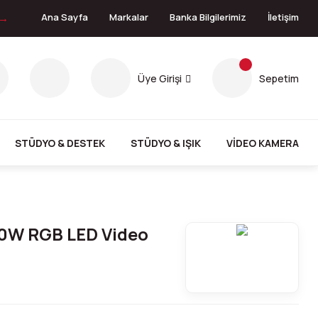
 →
Ana Sayfa
Markalar
Banka Bilgilerimiz
İletişim
Üye Girişi
Sepetim
STÜDYO & DESTEK
STÜDYO & IŞIK
VİDEO KAMERA
0W RGB LED Video