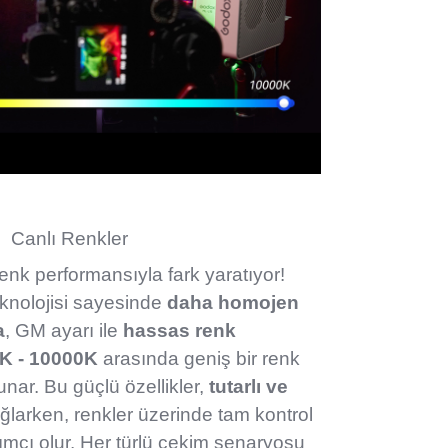
Canlı Renkler
renk performansıyla fark yaratıyor!
eknolojisi sayesinde
daha homojen
a
, GM ayarı ile
hassas renk
K - 10000K
arasında geniş bir renk
sunar. Bu güçlü özellikler,
tutarlı ve
larken, renkler üzerinde tam kontrol
mcı olur. Her türlü çekim senaryosu