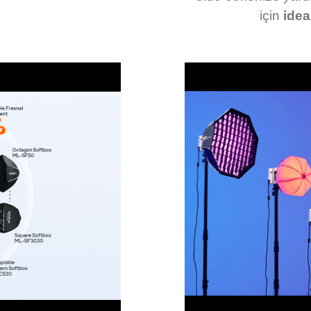
için
idea