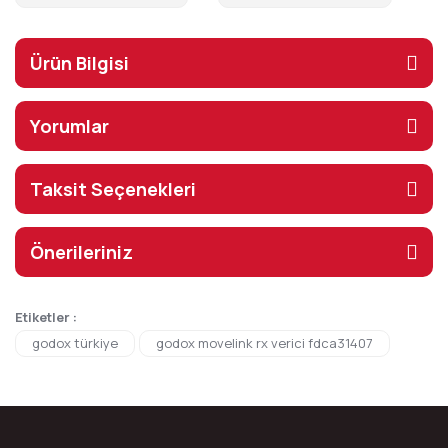
Ürün Bilgisi
Yorumlar
Taksit Seçenekleri
Önerileriniz
Etiketler :
godox türkiye
godox movelink rx verici fdca31407