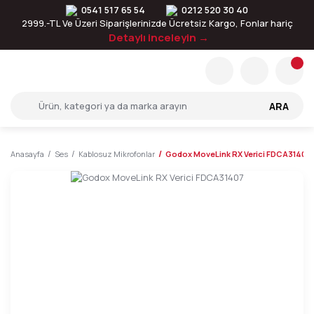
0541 517 65 54
0212 520 30 40
2999.-TL Ve Üzeri Siparişlerinizde Ücretsiz Kargo, Fonlar hariç
Detaylı inceleyin →
ARA
Anasayfa
Ses
Kablosuz Mikrofonlar
Godox MoveLink RX Verici FDCA31407