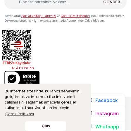
GÖNDER
Kaydolarak
Şartlar ve Koşullarımızı
ve
Gizlilik Politikamızı
kabul etmiş olursunuz.
Devre dışı bırakmak için e-postalarımızda Abonelikten Çık'a tıklayın.
TR-A12D8D38
Bu internet sitesinde, kullanıcı deneyimini
geliştirmek ve internet sitesinin verimli
Facebook
çalışmasını sağlamak amacıyla çerezler
kullanılmaktadır. Ayrıntıları inceleyin
2021© Refleks Fotoğrafçılık, Tüm Hakları Saklıdır.
Instagram
Çerez Politikası
Whatsapp
Çıkış