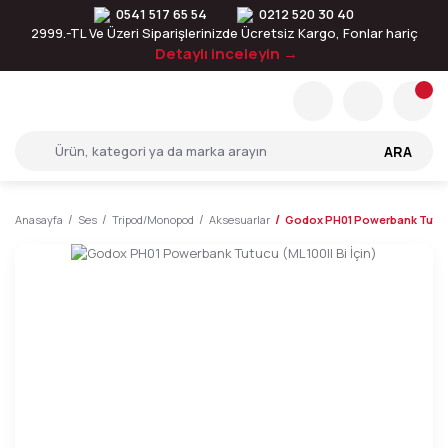
0541 517 65 54
0212 520 30 40
2999.-TL Ve Üzeri Siparişlerinizde Ücretsiz Kargo, Fonlar hariç
Detaylı inceleyin →
ARA
Anasayfa
Ses
Tripod/Monopod
Aksesuarlar
Godox PH01 Powerbank Tutucu 