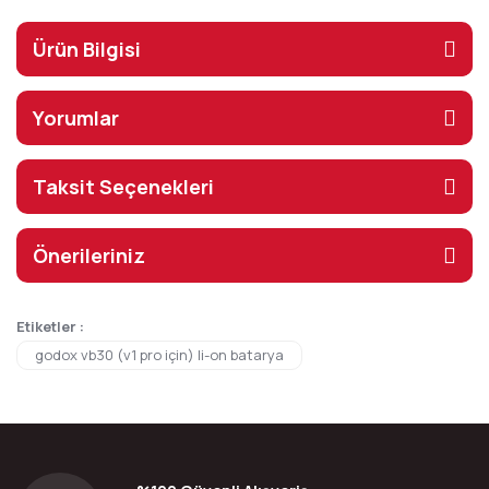
Ürün Bilgisi
Yorumlar
Taksit Seçenekleri
Önerileriniz
Etiketler :
godox vb30 (v1 pro için) li-on batarya