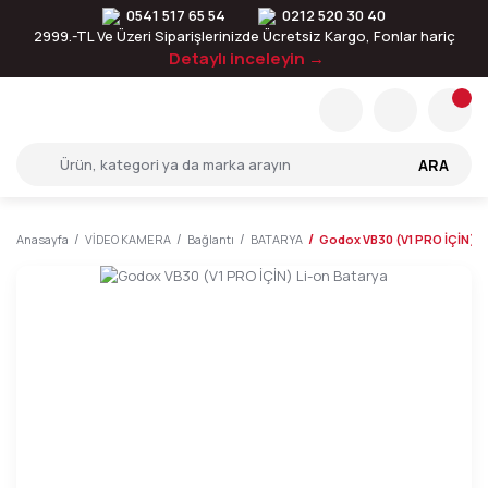
0541 517 65 54
0212 520 30 40
2999.-TL Ve Üzeri Siparişlerinizde Ücretsiz Kargo, Fonlar hariç
Detaylı inceleyin →
ARA
Anasayfa
VİDEO KAMERA
Bağlantı
BATARYA
Godox VB30 (V1 PRO İÇİN) L