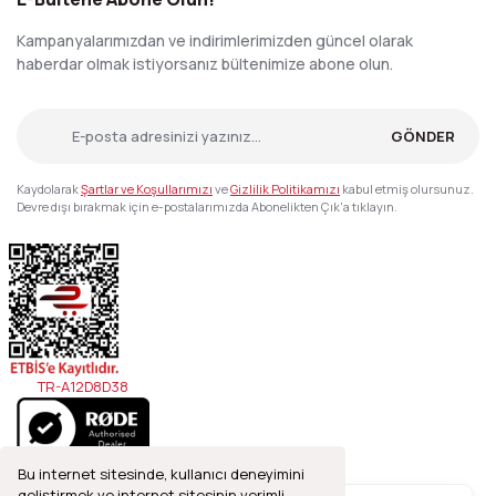
Kampanyalarımızdan ve indirimlerimizden güncel olarak
haberdar olmak istiyorsanız bültenimize abone olun.
GÖNDER
Kaydolarak
Şartlar ve Koşullarımızı
ve
Gizlilik Politikamızı
kabul etmiş olursunuz.
Devre dışı bırakmak için e-postalarımızda Abonelikten Çık'a tıklayın.
TR-A12D8D38
Bu internet sitesinde, kullanıcı deneyimini
geliştirmek ve internet sitesinin verimli