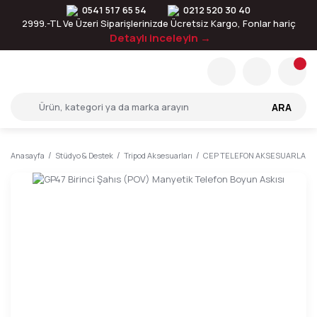
0541 517 65 54
0212 520 30 40
2999.-TL Ve Üzeri Siparişlerinizde Ücretsiz Kargo, Fonlar hariç
Detaylı inceleyin →
ARA
Anasayfa
Stüdyo & Destek
Tripod Aksesuarları
CEP TELEFON AKSESUARLARI