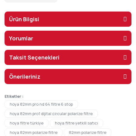
Ürün Bilgisi
Yorumlar
Taksit Seçenekleri
Önerileriniz
Etiketler :
hoya 82mm pro nd 64 filtre 6 stop
hoya 82mm pro1 dijital circular polarize filtre
hoya filtre türkiye
hoya filtre yetkili satıcı
hoya 82mm polarize filtre
82mm polarize filtre