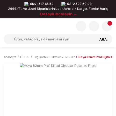
0541 517 65 54
0212 520 30 40
2999.-TL Ve Üzeri Siparişlerinizde Ücretsiz Kargo, Fonlar hariç
Detaylı inceleyin →
ARA
Anasayfa
FİLTRE
Değişken ND Filtreler
6 STOP
Hoya 82mm Pro1 Dijital Circ