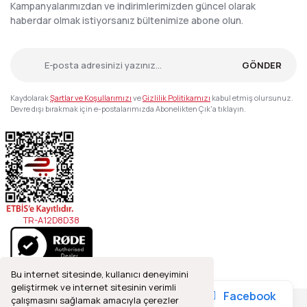
Kampanyalarımızdan ve indirimlerimizden güncel olarak
haberdar olmak istiyorsanız bültenimize abone olun.
GÖNDER
Kaydolarak
Şartlar ve Koşullarımızı
ve
Gizlilik Politikamızı
kabul etmiş olursunuz.
Devre dışı bırakmak için e-postalarımızda Abonelikten Çık'a tıklayın.
TR-A12D8D38
Bu internet sitesinde, kullanıcı deneyimini
geliştirmek ve internet sitesinin verimli
Facebook
çalışmasını sağlamak amacıyla çerezler