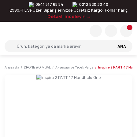
0541 517 65 54
0212 520 30 40
2999.-TL Ve Üzeri Siparişlerinizde Ücretsiz Kargo, Fonlar hariç
Detaylı inceleyin →
ARA
Anasayfa
DRONE & GİMBAL
Aksesuar ve Yedek Parça
Inspire 2 PART 47 Hand