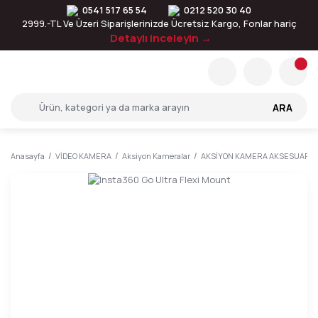
0541 517 65 54
0212 520 30 40
2999.-TL Ve Üzeri Siparişlerinizde Ücretsiz Kargo, Fonlar hariç
Detaylı inceleyin →
ARA
Anasayfa
VİDEO KAMERA
Aksiyon Kameralar
AKSİYON KAMERA AKSESUARLA