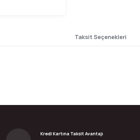
Taksit Seçenekleri
da yetersiz gördüğünüz noktaları öneri formunu kullanarak tarafımıza ilete
Bu ürüne ilk yorumu siz yapın!
Yorum Yaz
Kredi Kartına Taksit Avantajı