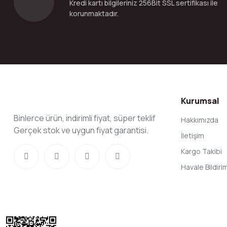
Kredi kartı bilgileriniz 256Bit SSL sertifikası ile
Bu ürüne benzer farklı alternatifler olmalı.
korunmaktadır.
Kurumsal
Binlerce ürün, indirimli fiyat, süper teklif
Hakkımızda
Gerçek stok ve uygun fiyat garantisi.
İletişim
Kargo Takibi
Havale Bildir