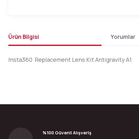
Ürün Bilgisi
Yorumlar
Insta360 Replacement Lens Kit Antigravity A1
Bu ürünün fiyat bilgisi, resim, ürün açıklamalarında ve diğer konular
Görüş ve önerileriniz için teşekkür ederiz.
Ürün resmi kalitesiz, bozuk veya görüntülenemiyor.
Ürün açıklamasında eksik bilgiler bulunuyor.
Ürün bilgilerinde hatalar bulunuyor.
%100 Güvenli Alışveriş
Ürün fiyatı diğer sitelerden daha pahalı.