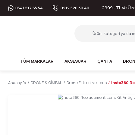
2999.-TL Ve Üzer
0541 517 65 54
0212 520 30 40
TÜM MARKALAR
AKSESUAR
ÇANTA
DRON
Anasayfa
DRONE & GİMBAL
Drone Filtresi ve Lens
Insta360 Re