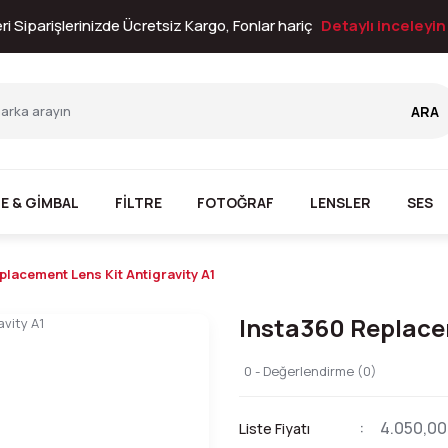
i Siparişlerinizde Ücretsiz Kargo, Fonlar hariç
Detaylı inceleyi
ARA
E & GİMBAL
FİLTRE
FOTOĞRAF
LENSLER
SES
placement Lens Kit Antigravity A1
Insta360 Replacem
0 - Değerlendirme (0)
4.050,00
Liste Fiyatı