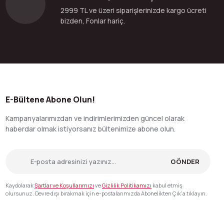
2999 TL ve üzeri siparişlerinizde kargo ücreti
bizden, Fonlar hariç.
E-Bültene Abone Olun!
Kampanyalarımızdan ve indirimlerimizden güncel olarak
haberdar olmak istiyorsanız bültenimize abone olun.
GÖNDER
Kaydolarak
Şartlar ve Koşullarımızı
ve
Gizlilik Politikamızı
kabul etmiş
olursunuz. Devre dışı bırakmak için e-postalarımızda Abonelikten Çık'a tıklayın.