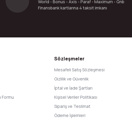
World - Bonus - Axis - Paraf - Maximum - Qnb
Finansbank kartlarına 4 taksit imkanı
Gönder
Sözleşmeler
Mesafeli Satış Sözleşmesi
Gizlilik ve Güvenlik
İptal ve İade Şartları
im Formu
Kişisel Veriler Politikası
Sipariş ve Teslimat
Ödeme İşlemleri