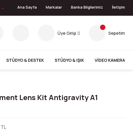
n →
Ana Sayfa
Markalar
Banka Bilgilerimiz
İletişim
Üye Girişi
Sepetim
STÜDYO & DESTEK
STÜDYO & IŞIK
VİDEO KAMERA
ent Lens Kit Antigravity A1
 TL