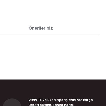
Önerileriniz
bilirsiniz.
2999 TL ve üzeri siparişlerinizde kargo
ücreti bizden, Fonlar hariç.