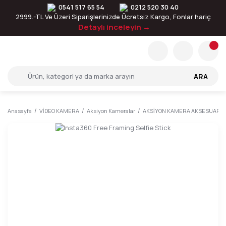
0541 517 65 54
0212 520 30 40
2999.-TL Ve Üzeri Siparişlerinizde Ücretsiz Kargo, Fonlar hariç
Detaylı inceleyin →
ARA
Anasayfa
VİDEO KAMERA
Aksiyon Kameralar
AKSİYON KAMERA AKSESUARLA