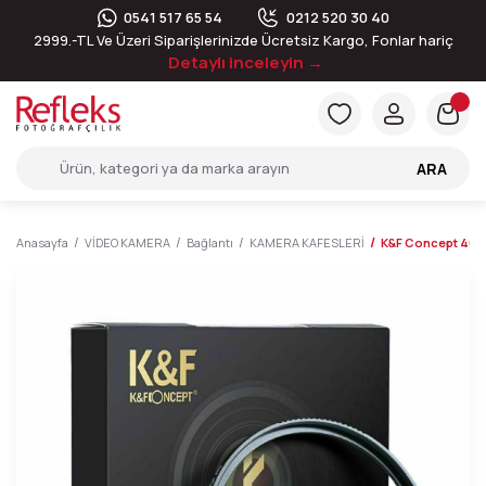
0541 517 65 54
0212 520 30 40
2999.-TL Ve Üzeri Siparişlerinizde Ücretsiz Kargo, Fonlar hariç
Detaylı inceleyin →
ARA
Anasayfa
VİDEO KAMERA
Bağlantı
KAMERA KAFESLERİ
K&F Concept 40,5