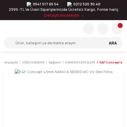
0541 517 65 54
0212 520 30 40
2999.-TL Ve Üzeri Siparişlerinizde Ücretsiz Kargo, Fonlar hariç
Detaylı inceleyin →
ARA
Anasayfa
VİDEO KAMERA
Bağlantı
KAMERA KAFESLERİ
K&F Concept 43m