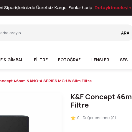
i Siparişlerinizde Ücretsiz Kargo, Fonlar hariç
Detaylı inceleyi
ARA
E & GİMBAL
FİLTRE
FOTOĞRAF
LENSLER
SES
oncept 46mm NANO-A SERIES MC-UV Slim Filtre
K&F Concept 46m
Filtre
0 - Değerlendirme (0)