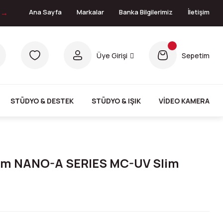
n →
Ana Sayfa
Markalar
Banka Bilgilerimiz
İletişim
Üye Girişi
Sepetim
STÜDYO & DESTEK
STÜDYO & IŞIK
VİDEO KAMERA
m NANO-A SERIES MC-UV Slim