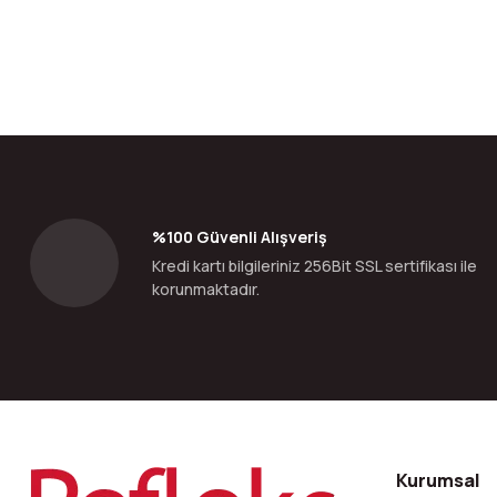
Bu ürünün fiyat bilgisi, resim, ürün açıklamalarında ve diğer konular
Görüş ve önerileriniz için teşekkür ederiz.
Ürün resmi kalitesiz, bozuk veya görüntülenemiyor.
Ürün açıklamasında eksik bilgiler bulunuyor.
Ürün bilgilerinde hatalar bulunuyor.
%100 Güvenli Alışveriş
Ürün fiyatı diğer sitelerden daha pahalı.
Kredi kartı bilgileriniz 256Bit SSL sertifikası ile
Bu ürüne benzer farklı alternatifler olmalı.
korunmaktadır.
Kurumsal