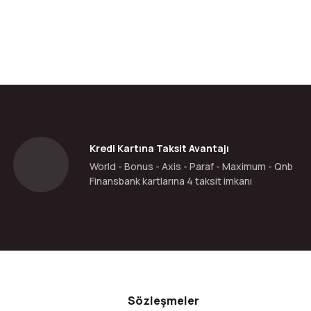
da yetersiz gördüğünüz noktaları öneri formunu kullanarak tarafımıza ilete
Bu ürüne ilk yorumu siz yapın!
Yorum Yaz
Kredi Kartına Taksit Avantajı
World - Bonus - Axis - Paraf - Maximum - Qnb
Finansbank kartlarına 4 taksit imkanı
Gönder
Sözleşmeler