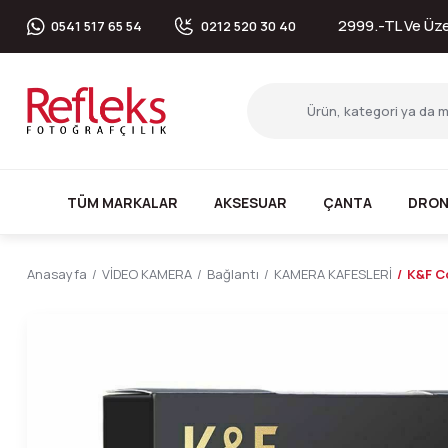
2999.-TL Ve Üzer
0541 517 65 54
0212 520 30 40
TÜM MARKALAR
AKSESUAR
ÇANTA
DRON
Anasayfa
VİDEO KAMERA
Bağlantı
KAMERA KAFESLERİ
K&F C