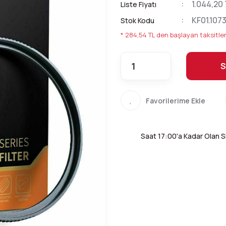
1.044,20
Liste Fiyatı
KF01.107
Stok Kodu
* 284,54 TL den başlayan taksitler
S
Saat 17:00'a Kadar Olan Si