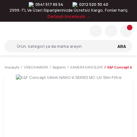
0541 517 65 54
0212 520 30 40
2999.-TL Ve Üzeri Siparişlerinizde Ücretsiz Kargo, Fonlar hariç
Detaylı inceleyin →
ARA
Anasayfa
VİDEO KAMERA
Bağlantı
KAMERA KAFESLERİ
K&F Concept 49m