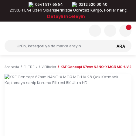
0541 517 65 54
0212 520 30 40
2999.-TL Ve Üzeri Siparişlerinizde Ücretsiz Kargo, Fonlar hariç
Detaylı inceleyin →
ARA
Anasayfa
FİLTRE
UV Filtreler
K&F Concept 67mm NANO-X MCR MC-UV 28 Çok 