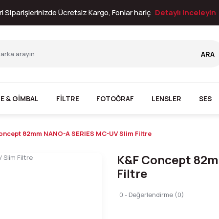
i Siparişlerinizde Ücretsiz Kargo, Fonlar hariç
Detaylı inceleyin
ARA
E & GİMBAL
FİLTRE
FOTOĞRAF
LENSLER
SES
oncept 82mm NANO-A SERIES MC-UV Slim Filtre
K&F Concept 82m
Filtre
0 - Değerlendirme (0)