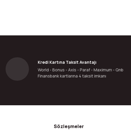
da yetersiz gördüğünüz noktaları öneri formunu kullanarak tarafımıza ilete
Bu ürüne ilk yorumu siz yapın!
Yorum Yaz
Kredi Kartına Taksit Avantajı
World - Bonus - Axis - Paraf - Maximum - Qnb
Finansbank kartlarına 4 taksit imkanı
Gönder
Sözleşmeler