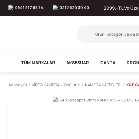
0541 517 65 54
0212 520 30 40
2999.-TL Ve Üzer
TÜM MARKALAR
AKSESUAR
ÇANTA
DRON
Anasayfa
VİDEO KAMERA
Bağlantı
KAMERA KAFESLERİ
K&F C