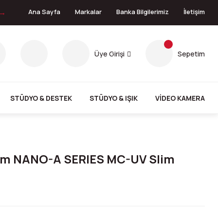
 →
Ana Sayfa
Markalar
Banka Bilgilerimiz
İletişim
Üye Girişi
Sepetim
STÜDYO & DESTEK
STÜDYO & IŞIK
VİDEO KAMERA
m NANO-A SERIES MC-UV Slim