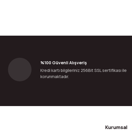
Bu ürünün fiyat bilgisi, resim, ürün açıklamalarında ve diğer konular
Görüş ve önerileriniz için teşekkür ederiz.
Ürün resmi kalitesiz, bozuk veya görüntülenemiyor.
Ürün açıklamasında eksik bilgiler bulunuyor.
Ürün bilgilerinde hatalar bulunuyor.
%100 Güvenli Alışveriş
Ürün fiyatı diğer sitelerden daha pahalı.
Kredi kartı bilgileriniz 256Bit SSL sertifikası ile
Bu ürüne benzer farklı alternatifler olmalı.
korunmaktadır.
Kurumsal