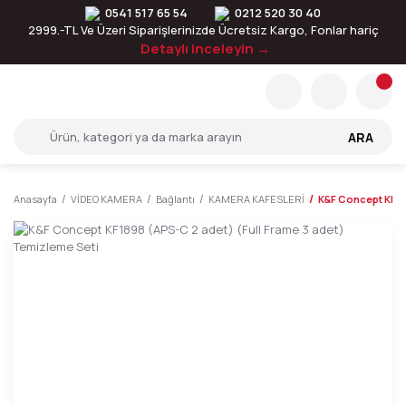
0541 517 65 54
0212 520 30 40
2999.-TL Ve Üzeri Siparişlerinizde Ücretsiz Kargo, Fonlar hariç
Detaylı inceleyin →
ARA
Anasayfa
VİDEO KAMERA
Bağlantı
KAMERA KAFESLERİ
K&F Concept KF18