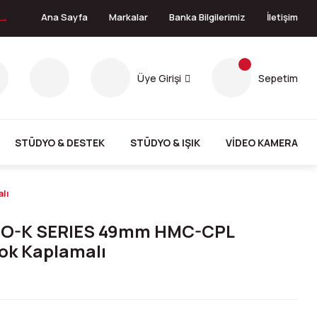
 →
Ana Sayfa
Markalar
Banka Bilgilerimiz
İletişim
Üye Girişi
Sepetim
STÜDYO & DESTEK
STÜDYO & IŞIK
VİDEO KAMERA
lı
NO-K SERIES 49mm HMC-CPL
Çok Kaplamalı