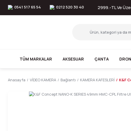
0541 517 65 54
0212 520 30 40
2999.-TL Ve Üzer
TÜM MARKALAR
AKSESUAR
ÇANTA
DRON
Anasayfa
VİDEO KAMERA
Bağlantı
KAMERA KAFESLERİ
K&F C