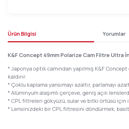
Ürün Bilgisi
Yorumlar
K&F Concept 49mm Polarize Cam Filtre Ultra İ
* Japonya optik camından yapılmış K&F Concept d
kaldırır.
* Çoklu kaplama yansımayı azaltır, parlamayı azalt
* Alüminyum alaşımlı çerçeve, geniş açılı lenslerd
* CPL filtreleri gökyüzü, sular ve bitki örtüsü içi
* Lensinizdeki bir CPL filtresini döndürmek, basit 