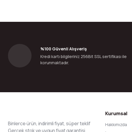
Bu ürünün fiyat bilgisi, resim, ürün açıklamalarında ve diğer konular
Görüş ve önerileriniz için teşekkür ederiz.
Ürün resmi kalitesiz, bozuk veya görüntülenemiyor.
Ürün açıklamasında eksik bilgiler bulunuyor.
Ürün bilgilerinde hatalar bulunuyor.
%100 Güvenli Alışveriş
Ürün fiyatı diğer sitelerden daha pahalı.
Kredi kartı bilgileriniz 256Bit SSL sertifikası ile
Bu ürüne benzer farklı alternatifler olmalı.
korunmaktadır.
Kurumsal
Binlerce ürün, indirimli fiyat, süper teklif
Hakkımızda
Gerçek stok ve uygun fiyat garantisi.