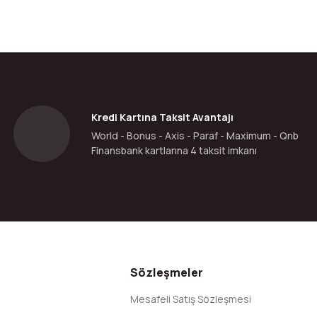
da yetersiz gördüğünüz noktaları öneri formunu kullanarak tarafımıza ilete
Bu ürüne ilk yorumu siz yapın!
Yorum Yaz
Kredi Kartına Taksit Avantajı
World - Bonus - Axis - Paraf - Maximum - Qnb
Finansbank kartlarına 4 taksit imkanı
Gönder
Sözleşmeler
Mesafeli Satış Sözleşmesi