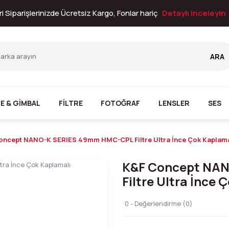
i Siparişlerinizde Ücretsiz Kargo, Fonlar hariç
Detaylı inceleyin
ARA
E & GİMBAL
FİLTRE
FOTOĞRAF
LENSLER
SES
oncept NANO-K SERIES 49mm HMC-CPL Filtre Ultra İnce Çok Kaplama
K&F Concept NA
Filtre Ultra İnce 
0 - Değerlendirme (0)