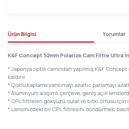
Ürün Bilgisi
Yorumlar
K&F Concept 52mm Polarize Cam Filtre Ultra İ
* Japonya optik camından yapılmış K&F Concept d
kaldırır.
* Çoklu kaplama yansımayı azaltır, parlamayı azalt
* Alüminyum alaşımlı çerçeve, geniş açılı lenslerd
* CPL filtreleri gökyüzü, sular ve bitki örtüsü içi
* Lensinizdeki bir CPL filtresini döndürmek, basit 