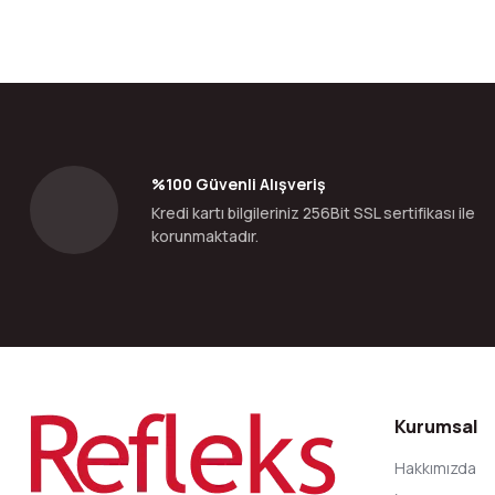
Bu ürünün fiyat bilgisi, resim, ürün açıklamalarında ve diğer konular
Görüş ve önerileriniz için teşekkür ederiz.
Ürün resmi kalitesiz, bozuk veya görüntülenemiyor.
Ürün açıklamasında eksik bilgiler bulunuyor.
Ürün bilgilerinde hatalar bulunuyor.
%100 Güvenli Alışveriş
Ürün fiyatı diğer sitelerden daha pahalı.
Kredi kartı bilgileriniz 256Bit SSL sertifikası ile
Bu ürüne benzer farklı alternatifler olmalı.
korunmaktadır.
Kurumsal
Hakkımızda