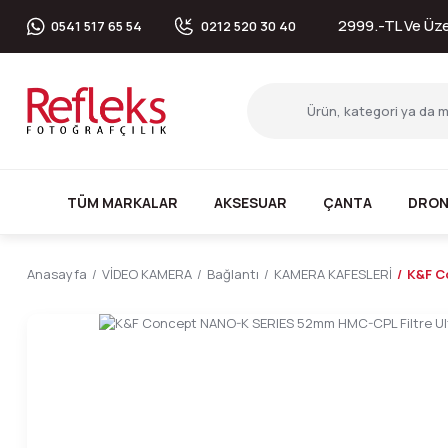
2999.-TL Ve Üzer
0541 517 65 54
0212 520 30 40
TÜM MARKALAR
AKSESUAR
ÇANTA
DRON
Anasayfa
VİDEO KAMERA
Bağlantı
KAMERA KAFESLERİ
K&F C