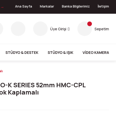
n →
Ana Sayfa
Markalar
Banka Bilgilerimiz
İletişim
Üye Girişi
Sepetim
STÜDYO & DESTEK
STÜDYO & IŞIK
VİDEO KAMERA
lı
NO-K SERIES 52mm HMC-CPL
Çok Kaplamalı