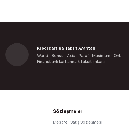
da yetersiz gördüğünüz noktaları öneri formunu kullanarak tarafımıza ilete
Bu ürüne ilk yorumu siz yapın!
Yorum Yaz
Kredi Kartına Taksit Avantajı
World - Bonus - Axis - Paraf - Maximum - Qnb
Finansbank kartlarına 4 taksit imkanı
Gönder
Sözleşmeler
Mesafeli Satış Sözleşmesi