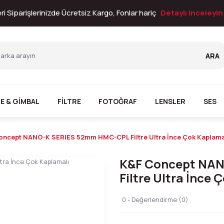
i Siparişlerinizde Ücretsiz Kargo, Fonlar hariç
Detaylı inceleyi
ARA
E & GİMBAL
FİLTRE
FOTOĞRAF
LENSLER
SES
oncept NANO-K SERIES 52mm HMC-CPL Filtre Ultra İnce Çok Kaplama
K&F Concept NA
Filtre Ultra İnce 
0 - Değerlendirme (0)