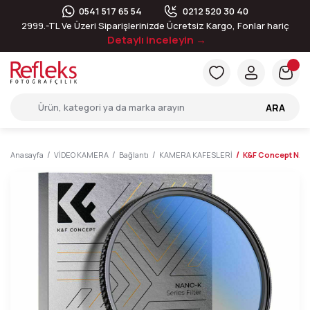
0541 517 65 54
0212 520 30 40
2999.-TL Ve Üzeri Siparişlerinizde Ücretsiz Kargo, Fonlar hariç
Detaylı inceleyin →
ARA
Anasayfa
VİDEO KAMERA
Bağlantı
KAMERA KAFESLERİ
K&F Concept NANO