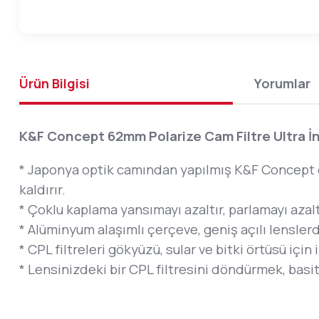
Ürün Bilgisi
Yorumlar
K&F Concept 62mm Polarize Cam Filtre Ultra İ
* Japonya optik camından yapılmış K&F Concept d
kaldırır.
* Çoklu kaplama yansımayı azaltır, parlamayı azalt
* Alüminyum alaşımlı çerçeve, geniş açılı lenslerd
* CPL filtreleri gökyüzü, sular ve bitki örtüsü içi
* Lensinizdeki bir CPL filtresini döndürmek, basit 