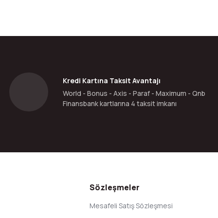
da yetersiz gördüğünüz noktaları öneri formunu kullanarak tarafımıza ilete
Bu ürüne ilk yorumu siz yapın!
Yorum Yaz
Kredi Kartına Taksit Avantajı
World - Bonus - Axis - Paraf - Maximum - Qnb
Finansbank kartlarına 4 taksit imkanı
Gönder
Sözleşmeler
Mesafeli Satış Sözleşmesi