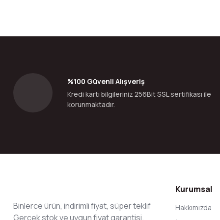
Bu ürünün fiyat bilgisi, resim, ürün açıklamalarında ve diğer konular
Görüş ve önerileriniz için teşekkür ederiz.
Ürün resmi kalitesiz, bozuk veya görüntülenemiyor.
Ürün açıklamasında eksik bilgiler bulunuyor.
Ürün bilgilerinde hatalar bulunuyor.
%100 Güvenli Alışveriş
Ürün fiyatı diğer sitelerden daha pahalı.
Kredi kartı bilgileriniz 256Bit SSL sertifikası ile
Bu ürüne benzer farklı alternatifler olmalı.
korunmaktadır.
Kurumsal
Binlerce ürün, indirimli fiyat, süper teklif
Hakkımızda
Gerçek stok ve uygun fiyat garantisi.