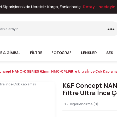
i Siparişlerinizde Ücretsiz Kargo, Fonlar hariç
Detaylı inceleyin
ARA
E & GİMBAL
FİLTRE
FOTOĞRAF
LENSLER
SES
oncept NANO-K SERIES 62mm HMC-CPL Filtre Ultra İnce Çok Kaplama
K&F Concept NA
Filtre Ultra İnce 
0 - Değerlendirme (0)