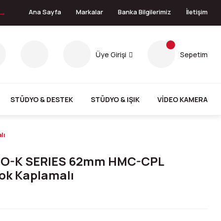
 →
Ana Sayfa
Markalar
Banka Bilgilerimiz
İletişim
Üye Girişi
Sepetim
STÜDYO & DESTEK
STÜDYO & IŞIK
VİDEO KAMERA
lı
NO-K SERIES 62mm HMC-CPL
Çok Kaplamalı