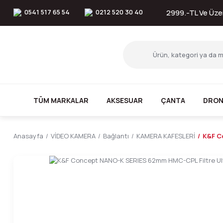
0541 517 65 54
0212 520 30 40
2999.-TL Ve Üzer
TÜM MARKALAR
AKSESUAR
ÇANTA
DRON
Anasayfa
VİDEO KAMERA
Bağlantı
KAMERA KAFESLERİ
K&F C