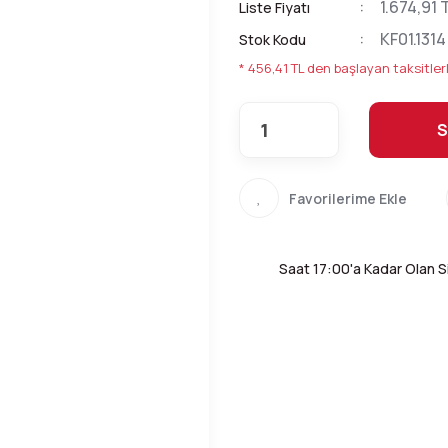
1.674,91 
Liste Fiyatı
KF01.1314
Stok Kodu
* 456,41 TL den başlayan taksitlerl
S
Saat 17:00'a Kadar Olan Si