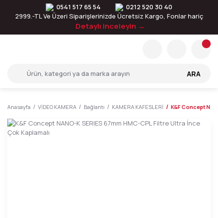
0541 517 65 54
0212 520 30 40
2999.-TL Ve Üzeri Siparişlerinizde Ücretsiz Kargo, Fonlar hariç
Detaylı inceleyin →
ARA
Anasayfa
VİDEO KAMERA
Bağlantı
KAMERA KAFESLERİ
K&F Concept NANO