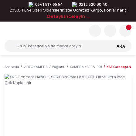
0541 517 65 54
0212 520 30 40
2999.-TL Ve Üzeri Siparişlerinizde Ücretsiz Kargo, Fonlar hariç
Detaylı inceleyin →
ARA
Anasayfa
VİDEO KAMERA
Bağlantı
KAMERA KAFESLERİ
K&F Concept NANO