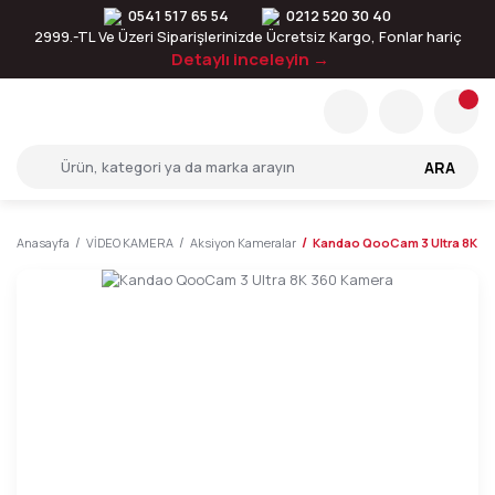
0541 517 65 54
0212 520 30 40
2999.-TL Ve Üzeri Siparişlerinizde Ücretsiz Kargo, Fonlar hariç
Detaylı inceleyin →
ARA
Anasayfa
VİDEO KAMERA
Aksiyon Kameralar
Kandao QooCam 3 Ultra 8K 3