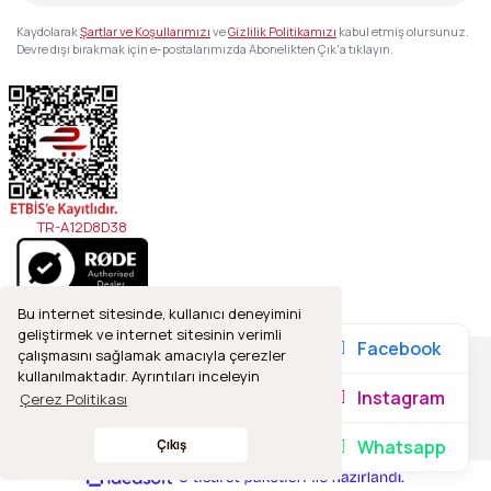
Kaydolarak
Şartlar ve Koşullarımızı
ve
Gizlilik Politikamızı
kabul etmiş olursunuz.
Devre dışı bırakmak için e-postalarımızda Abonelikten Çık'a tıklayın.
TR-A12D8D38
Bu internet sitesinde, kullanıcı deneyimini
geliştirmek ve internet sitesinin verimli
Facebook
çalışmasını sağlamak amacıyla çerezler
kullanılmaktadır. Ayrıntıları inceleyin
2021© Refleks Fotoğrafçılık, Tüm Hakları Saklıdır.
Instagram
Çerez Politikası
Whatsapp
Çıkış
ile
ideasoft
e-