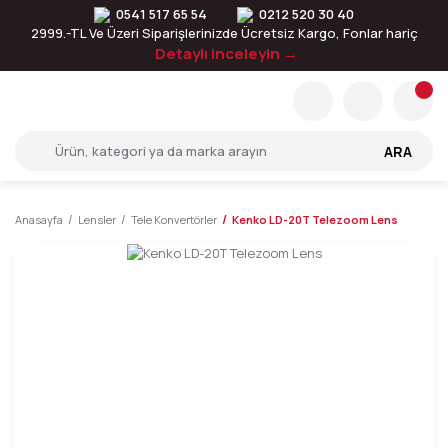
0541 517 65 54
0212 520 30 40
2999.-TL Ve Üzeri Siparişlerinizde Ücretsiz Kargo, Fonlar hariç
Detaylı inceleyin →
ARA
Anasayfa
Lensler
Tele Konvertörler
Kenko LD-20T Telezoom Lens