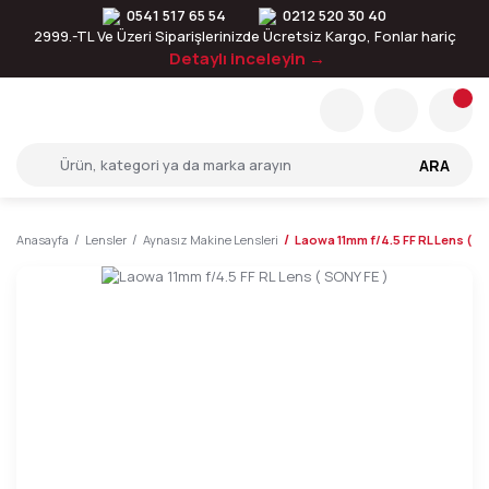
0541 517 65 54
0212 520 30 40
2999.-TL Ve Üzeri Siparişlerinizde Ücretsiz Kargo, Fonlar hariç
Detaylı inceleyin →
ARA
Anasayfa
Lensler
Aynasız Makine Lensleri
Laowa 11mm f/4.5 FF RL Lens ( S