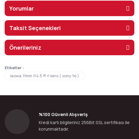
Yorumlar
Taksit Seçenekleri
Önerileriniz
Etiketler :
laowa 11mm f/4.5 ff rl lens ( sony fe )
%100 Güvenli Alışveriş
Kredi kartı bilgileriniz 256Bit SSL sertifikası ile
korunmaktadır.