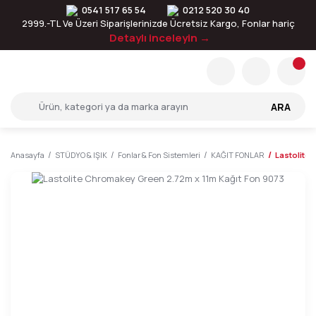
0541 517 65 54
0212 520 30 40
2999.-TL Ve Üzeri Siparişlerinizde Ücretsiz Kargo, Fonlar hariç
Detaylı inceleyin →
ARA
Anasayfa
STÜDYO & IŞIK
Fonlar & Fon Sistemleri
KAĞIT FONLAR
Lastolite 