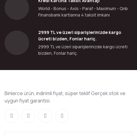
Kredi Kartına Taksit Avantajı
World - Bonus - Axis - Paraf - Maximum - Qnb
Finansbank kartlarına 4 taksit imkanı
2999 TL ve üzeri siparişlerinizde kargo
ücreti bizden, Fonlar hariç.
2999 TL ve üzeri siparişlerinizde kargo ücreti
bizden, Fonlar hariç.
Binlerce ürün, indirimli fiyat, süper teklif Gerçek stok ve
uygun fiyat garantisi.