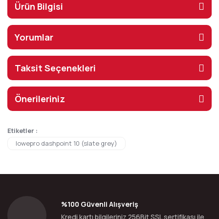
Ürün Bilgisi
Yorumlar
Taksit Seçenekleri
Önerileriniz
Etiketler :
lowepro dashpoint 10 (slate grey)
%100 Güvenli Alışveriş
Kredi kartı bilgileriniz 256Bit SSL sertifikası ile