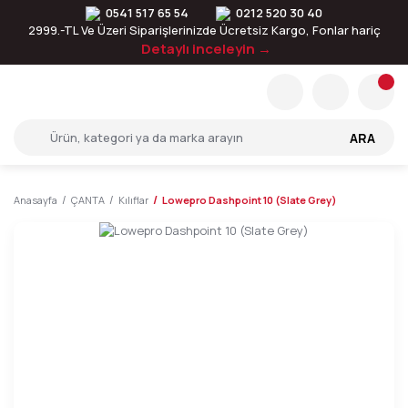
0541 517 65 54
0212 520 30 40
2999.-TL Ve Üzeri Siparişlerinizde Ücretsiz Kargo, Fonlar hariç
Detaylı inceleyin →
ARA
Anasayfa
ÇANTA
Kılıflar
Lowepro Dashpoint 10 (Slate Grey)