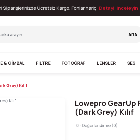
i Siparişlerinizde Ücretsiz Kargo, Fonlar hariç
Detaylı inceleyin
ARA
E & GİMBAL
FİLTRE
FOTOĞRAF
LENSLER
SES
k Grey) Kılıf
Lowepro GearUp 
(Dark Grey) Kılıf
0 - Değerlendirme (0)