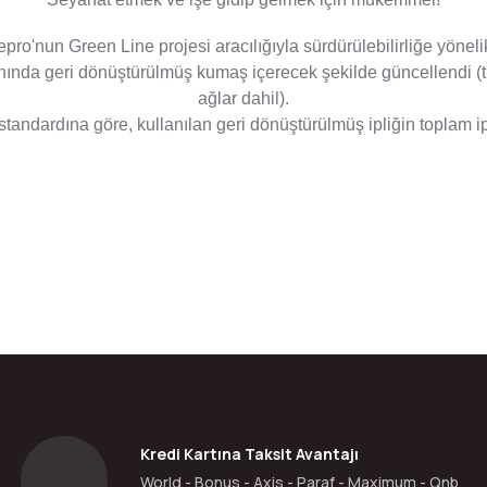
pro'nun Green Line projesi
aracılığıyla sürdürülebilirliğe yöneli
ında geri dönüştürülmüş kumaş içerecek şekilde güncellendi (tüm
ağlar dahil).
tandardına göre, kullanılan geri dönüştürülmüş ipliğin toplam ipli
da yetersiz gördüğünüz noktaları öneri formunu kullanarak tarafımıza ilete
Bu ürüne ilk yorumu siz yapın!
Yorum Yaz
Kredi Kartına Taksit Avantajı
World - Bonus - Axis - Paraf - Maximum - Qnb