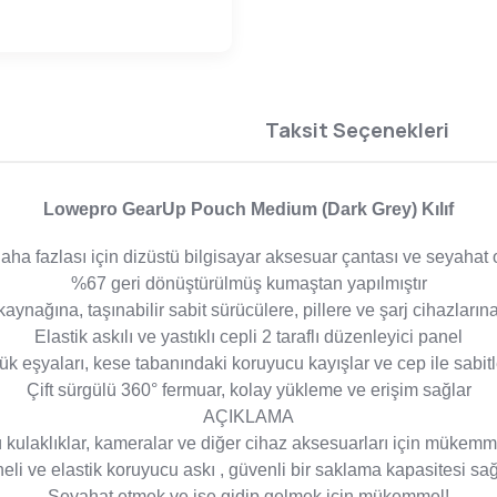
Taksit Seçenekleri
Lowepro GearUp Pouch Medium (Dark Grey) Kılıf
ve daha fazlası için dizüstü bilgisayar aksesuar çantası ve seyah
%67 geri dönüştürülmüş kumaştan yapılmıştır
aynağına, taşınabilir sabit sürücülere, pillere ve şarj cihazların
Elastik askılı ve yastıklı cepli 2 taraflı düzenleyici panel
k eşyaları, kese tabanındaki koruyucu kayışlar ve cep ile sabit
Çift sürgülü 360° fermuar, kolay yükleme ve erişim sağlar
AÇIKLAMA
laklıklar, kameralar ve diğer cihaz aksesuarları için mükemmel k
eli ve elastik koruyucu askı , güvenli bir saklama kapasitesi sağ
Seyahat etmek ve işe gidip gelmek için mükemmel!