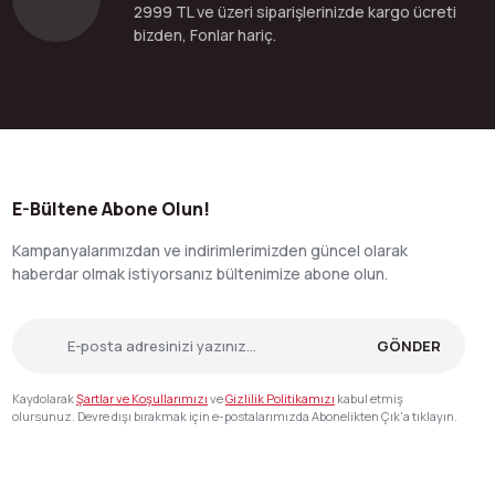
2999 TL ve üzeri siparişlerinizde kargo ücreti
bizden, Fonlar hariç.
E-Bültene Abone Olun!
Kampanyalarımızdan ve indirimlerimizden güncel olarak
haberdar olmak istiyorsanız bültenimize abone olun.
GÖNDER
Kaydolarak
Şartlar ve Koşullarımızı
ve
Gizlilik Politikamızı
kabul etmiş
olursunuz. Devre dışı bırakmak için e-postalarımızda Abonelikten Çık'a tıklayın.