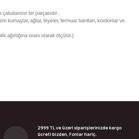
k çabalarının bir parçasıdır .
 kumaşlar, ağlar, biyeler, fermuar bantları, kordonlar ve
k ağırlığına oranı olarak ölçülür.)
bilirsiniz.
2999 TL ve üzeri siparişlerinizde kargo
ücreti bizden, Fonlar hariç.