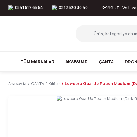
0541 517 65 54
0212 520 30 40
2999.-TL Ve Üzer
TÜM MARKALAR
AKSESUAR
ÇANTA
DRON
Anasayfa
ÇANTA
Kılıflar
Lowepro GearUp Pouch Medium (Dar