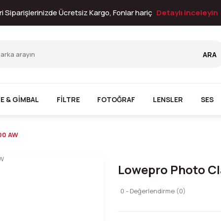
i Siparişlerinizde Ücretsiz Kargo, Fonlar hariç
Detaylı inceleyin
ARA
E & GİMBAL
FİLTRE
FOTOĞRAF
LENSLER
SES
300 AW
Lowepro Photo Cl
0 - Değerlendirme (0)