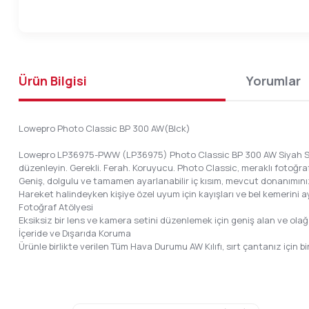
Ürün Bilgisi
Yorumlar
Lowepro Photo Classic BP 300 AW(Blck)
Lowepro LP36975-PWW (LP36975) Photo Classic BP 300 AW Siyah Sırt Ç
düzenleyin. Gerekli. Ferah. Koruyucu. Photo Classic, meraklı fotoğra
Geniş, dolgulu ve tamamen ayarlanabilir iç kısım, mevcut donanımınızı v
Hareket halindeyken kişiye özel uyum için kayışları ve bel kemerini a
Fotoğraf Atölyesi
Eksiksiz bir lens ve kamera setini düzenlemek için geniş alan ve olağa
İçeride ve Dışarıda Koruma
Ürünle birlikte verilen Tüm Hava Durumu AW Kılıfı, sırt çantanız için b