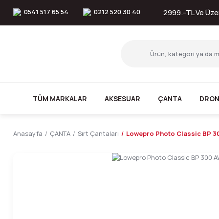
0541 517 65 54
0212 520 30 40
2999.-TL Ve Üzer
TÜM MARKALAR
AKSESUAR
ÇANTA
DRON
Anasayfa
ÇANTA
Sırt Çantaları
Lowepro Photo Classic BP 