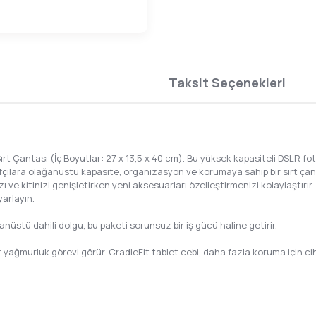
Taksit Seçenekleri
antası (İç Boyutlar: 27 x 13,5 x 40 cm). Bu yüksek kapasiteli DSLR fot
fçılara olağanüstü kapasite, organizasyon ve korumaya sahip bir sırt çan
e kitinizi genişletirken yeni aksesuarları özelleştirmenizi kolaylaştırır. D
yarlayın.
nüstü dahili dolgu, bu paketi sorunsuz bir iş gücü haline getirir.
ir yağmurluk görevi görür. CradleFit tablet cebi, daha fazla koruma için cih