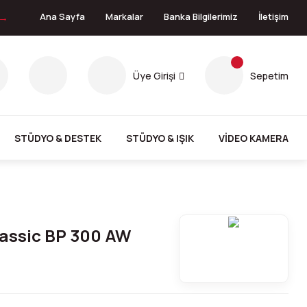
 →
Ana Sayfa
Markalar
Banka Bilgilerimiz
İletişim
Üye Girişi
Sepetim
STÜDYO & DESTEK
STÜDYO & IŞIK
VİDEO KAMERA
assic BP 300 AW