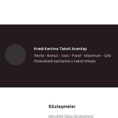
da yetersiz gördüğünüz noktaları öneri formunu kullanarak tarafımıza ilete
Bu ürüne ilk yorumu siz yapın!
Yorum Yaz
Kredi Kartına Taksit Avantajı
World - Bonus - Axis - Paraf - Maximum - Qnb
Finansbank kartlarına 4 taksit imkanı
Gönder
Sözleşmeler
Mesafeli Satış Sözleşmesi