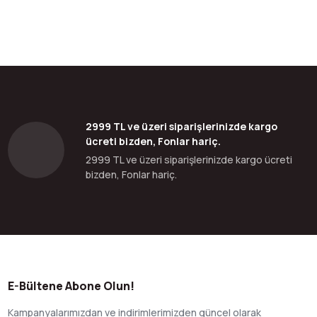
bilirsiniz.
2999 TL ve üzeri siparişlerinizde kargo
ücreti bizden, Fonlar hariç.
2999 TL ve üzeri siparişlerinizde kargo ücreti
bizden, Fonlar hariç.
E-Bültene Abone Olun!
Kampanyalarımızdan ve indirimlerimizden güncel olarak