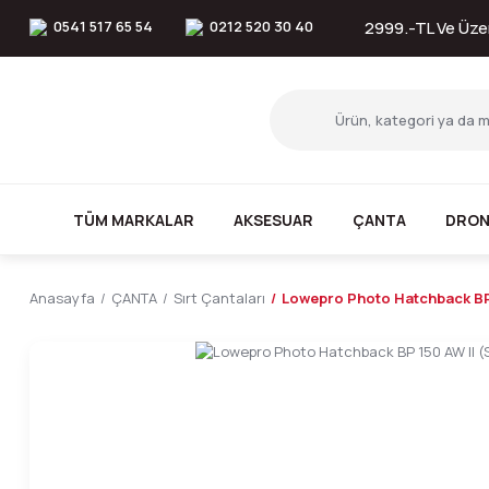
0541 517 65 54
0212 520 30 40
2999.-TL Ve Üzer
TÜM MARKALAR
AKSESUAR
ÇANTA
DRON
Anasayfa
ÇANTA
Sırt Çantaları
Lowepro Photo Hatchback BP 