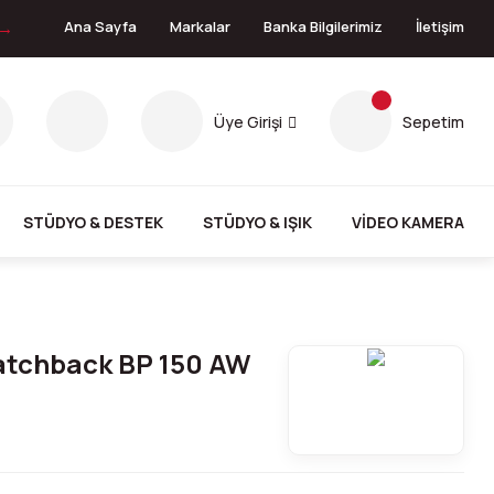
 →
Ana Sayfa
Markalar
Banka Bilgilerimiz
İletişim
Üye Girişi
Sepetim
STÜDYO & DESTEK
STÜDYO & IŞIK
VİDEO KAMERA
atchback BP 150 AW