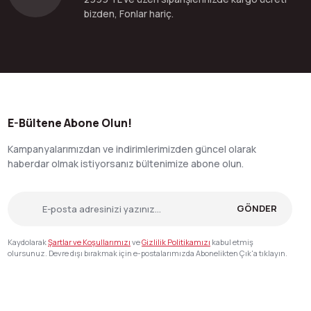
bizden, Fonlar hariç.
E-Bültene Abone Olun!
Kampanyalarımızdan ve indirimlerimizden güncel olarak
haberdar olmak istiyorsanız bültenimize abone olun.
GÖNDER
Kaydolarak
Şartlar ve Koşullarımızı
ve
Gizlilik Politikamızı
kabul etmiş
olursunuz. Devre dışı bırakmak için e-postalarımızda Abonelikten Çık'a tıklayın.