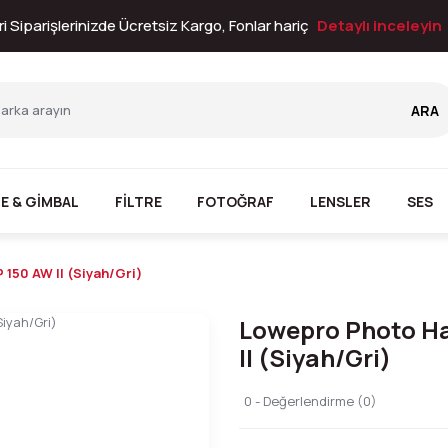
i Siparişlerinizde Ücretsiz Kargo, Fonlar hariç
Detaylı inceleyin
ARA
E & GİMBAL
FİLTRE
FOTOĞRAF
LENSLER
SES
150 AW II (Siyah/Gri)
Lowepro Photo H
II (Siyah/Gri)
0 - Değerlendirme (0)