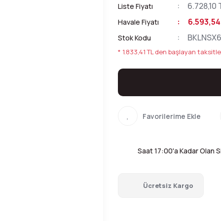
6.728,10 
Liste Fiyatı
6.593,54
Havale Fiyatı
BKLNSX
Stok Kodu
* 1.833,41 TL den başlayan taksitle
Saat 17:00'a Kadar Olan Si
Ücretsiz Kargo