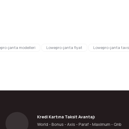
Bu ürüne ilk yorumu siz yapın!
Yorum Yaz
da yetersiz gördüğünüz noktaları öneri formunu kullanarak tarafımıza ilete
pro çanta modelleri
Lowepro çanta fiyat
Lowepro çanta tavs
Kredi Kartına Taksit Avantajı
Gönder
World - Bonus - Axis - Paraf - Maximum - Qnb