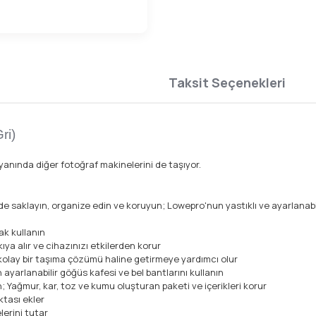
Taksit Seçenekleri
ri)
yanında diğer fotoğraf makinelerini de taşıyor.
nde saklayın, organize edin ve koruyun; Lowepro'nun yastıklı ve ayarlana
ak kullanın
ıya alır ve cihazınızı etkilerden korur
kolay bir taşıma çözümü haline getirmeye yardımcı olur
arlanabilir göğüs kafesi ve bel bantlarını kullanın
n; Yağmur, kar, toz ve kumu oluşturan paketi ve içerikleri korur
ktası ekler
lerini tutar