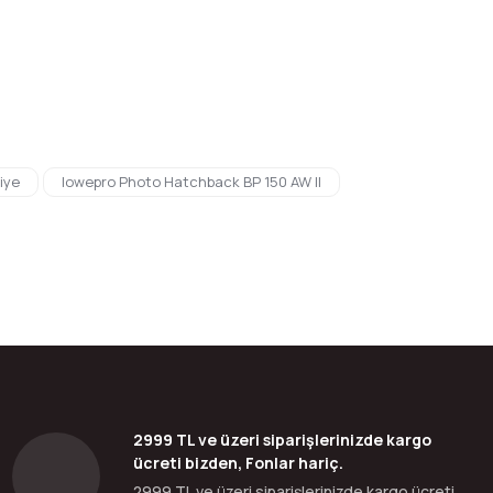
bilirsiniz.
iye
lowepro Photo Hatchback BP 150 AW II
2999 TL ve üzeri siparişlerinizde kargo
ücreti bizden, Fonlar hariç.
2999 TL ve üzeri siparişlerinizde kargo ücreti