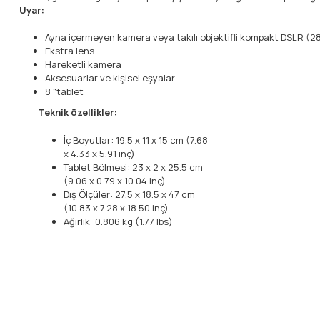
Uyar:
Ayna içermeyen kamera veya takılı objektifli kompakt DSLR (2
Ekstra lens
Hareketli kamera
Aksesuarlar ve kişisel eşyalar
8 "tablet
Teknik özellikler:
İç Boyutlar: 19.5 x 11 x 15 cm (7.68
x 4.33 x 5.91 inç)
Tablet Bölmesi: 23 x 2 x 25.5 cm
(9.06 x 0.79 x 10.04 inç)
Dış Ölçüler: 27.5 x 18.5 x 47 cm
(10.83 x 7.28 x 18.50 inç)
Ağırlık: 0.806 kg (1.77 lbs)