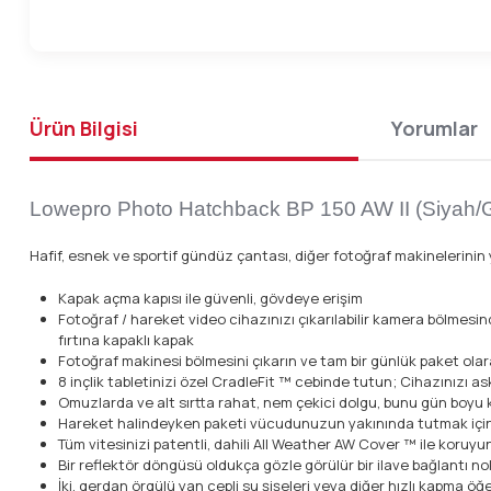
Ürün Bilgisi
Yorumlar
Lowepro Photo Hatchback BP 150 AW II (Siyah/G
Hafif, esnek ve sportif gündüz çantası, diğer fotoğraf makinelerinin 
Kapak açma kapısı ile güvenli, gövdeye erişim
Fotoğraf / hareket video cihazınızı çıkarılabilir kamera bölmesi
fırtına kapaklı kapak
Fotoğraf makinesi bölmesini çıkarın ve tam bir günlük paket olar
8 inçlik tabletinizi özel CradleFit ™ cebinde tutun; Cihazınızı ask
Omuzlarda ve alt sırtta rahat, nem çekici dolgu, bunu gün boyu 
Hareket halindeyken paketi vücudunuzun yakınında tutmak için ay
Tüm vitesinizi patentli, dahili All Weather AW Cover ™ ile koruyu
Bir reflektör döngüsü oldukça gözle görülür bir ilave bağlantı no
İki, gerdan örgülü yan cepli su şişeleri veya diğer hızlı kapma öğe