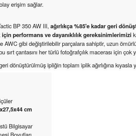
lay erişim sağlar.
Tactic BP 350 AW III,
ağırlıkça %85'e kadar geri dönü
 için
performans ve dayanıklılık gereksinimlerimizi
k
e AWC gibi değiştirilebilir parçalara sahiptir, uzun ömürlü 
 sırt çantasını her türlü fotoğrafçılık macerası için çok 
ri dönüştürülmüş ipliğin toplam iplik ağırlığına kıyasla 
lçüler
5x27,5x44 cm
stü Bilgisayar
esi Boyutları