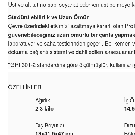
Üst ve alt tutma sapı seyahat ederken üst bölmeye ko
Sürdürülebilirlik ve Uzun Ömür
Çevre üzerindeki etkimizi azaltmaya kararlı olan Pro
güvenebileceğiniz uzun ömürlü bir çanta yapmak
laboratuvar ve saha testlerinden geçer
. Bel kemeri v
dokuma bağlantı sistemi ve dahil edilen aksesuarlar bu
*GRI 301-2 standardına göre ölçülmüştür, kullanılan ge
ÖZELLIKLER
Ağırlık
İç Ö
2,3 kilo
14,
Dış Boyutlar
Dizü
19x31,5x47 cm
Bölm