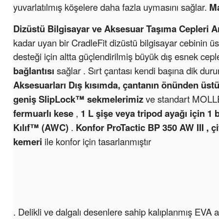
yuvarlatılmış köşelere daha fazla uymasını sağlar.
Ma
Dizüstü Bilgisayar ve Aksesuar Taşıma Cepleri A
kadar uyan bir CradleFit dizüstü bilgisayar cebinin ü
desteği için altta güçlendirilmiş büyük dış esnek ceple
bağlantısı
sağlar . Sırt çantası kendi başına dik duru
Aksesuarları Dış kısımda, çantanın önünden üstün
geniş
SlipLock™ sekmelerimiz
ve standart MOLLE
fermuarlı kese
,
1 L şişe veya tripod ayağı için 1
Kılıf™ (AWC)
.
Konfor ProTactic BP 350 AW III
, 
kemeri
ile konfor için tasarlanmıştır
. Delikli ve dalgalı desenlere sahip kalıplanmış EVA ar