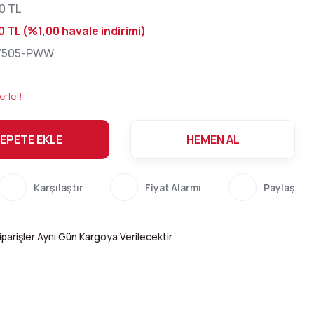
0 TL
0 TL (%1,00 havale indirimi)
7505-PWW
erle!!
EPETE EKLE
HEMEN AL
Karşılaştır
Fiyat Alarmı
Paylaş
parişler Aynı Gün Kargoya Verilecektir