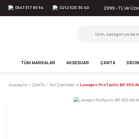
0541 517 65 54
0212 520 30 40
2999.-TL Ve Üzer
TÜM MARKALAR
AKSESUAR
ÇANTA
DRON
Anasayfa
ÇANTA
Sırt Çantaları
Lowepro ProTactic BP 350 AW