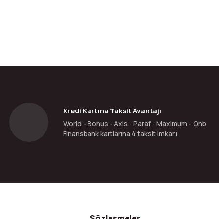
da yetersiz gördüğünüz noktaları öneri formunu kullanarak tarafımıza ilete
Bu ürüne ilk yorumu siz yapın!
Yorum Yaz
Kredi Kartına Taksit Avantajı
World - Bonus - Axis - Paraf - Maximum - Qnb
Finansbank kartlarına 4 taksit imkanı
Gönder
Sözleşmeler