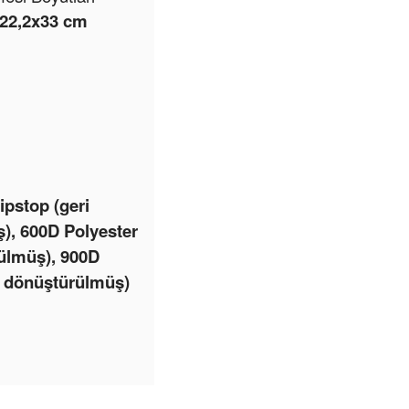
x22,2x33 cm
pstop (geri
), 600D Polyester
rülmüş), 900D
i dönüştürülmüş)