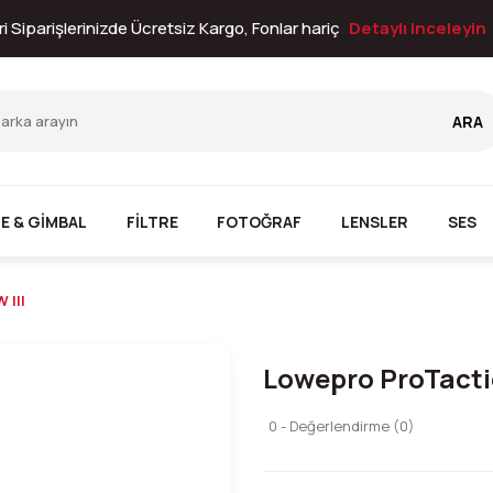
i Siparişlerinizde Ücretsiz Kargo, Fonlar hariç
Detaylı inceleyin
ARA
E & GİMBAL
FİLTRE
FOTOĞRAF
LENSLER
SES
 III
Lowepro ProTactic
0 - Değerlendirme (0)