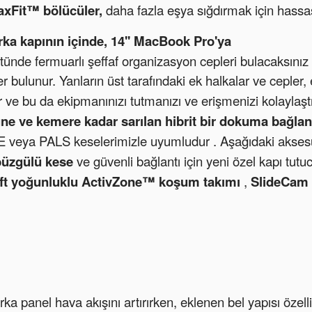
xFit™ bölücüler,
daha fazla eşya sığdırmak için hassas
rka kapının içinde,
14'' MacBook Pro'ya
stünde fermuarlı şeffaf organizasyon cepleri bulacaksınız
r bulunur. Yanların üst tarafındaki ek halkalar ve cepler,
r ve bu da ekipmanınızı tutmanızı ve erişmenizi kolaylaştı
e ve kemere kadar sarılan hibrit bir dokuma bağlant
 veya PALS keselerimizle
uyumludur .
Aşağıdaki aksesua
 büzgülü kese
ve
güvenli bağlantı için yeni özel kapı tutu
çift yoğunluklu ActivZone™ koşum takımı
,
SlideCam
ka panel hava akışını artırırken, eklenen bel yapısı özelli