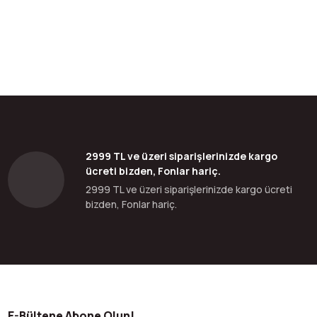
bilirsiniz.
2999 TL ve üzeri siparişlerinizde kargo
ücreti bizden, Fonlar hariç.
2999 TL ve üzeri siparişlerinizde kargo ücreti
bizden, Fonlar hariç.
E-Bültene Abone Olun!