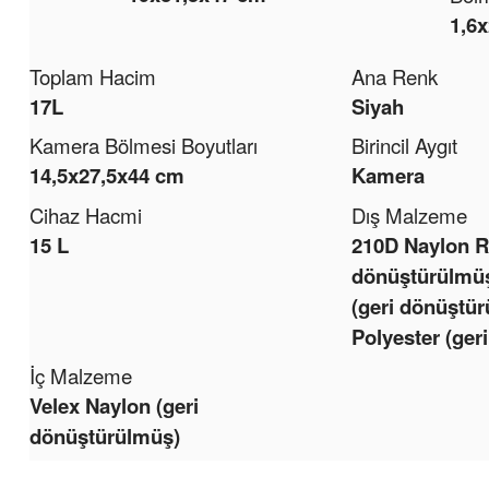
1,6
Toplam Hacim
Ana Renk
17L
Siyah
Kamera Bölmesi Boyutları
Birincil Aygıt
14,5x27,5x44 cm
Kamera
Cihaz Hacmi
Dış Malzeme
15 L
210D Naylon Ri
dönüştürülmüş
(geri dönüştü
Polyester (ger
İç Malzeme
Velex Naylon (geri
dönüştürülmüş)