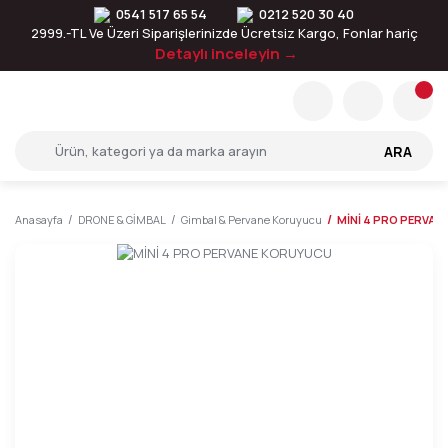
0541 517 65 54
0212 520 30 40
2999.-TL Ve Üzeri Siparişlerinizde Ücretsiz Kargo, Fonlar hariç
Detaylı inceleyin →
ARA
Anasayfa
DRONE & GİMBAL
Gimbal & Pervane Koruyucu
MİNİ 4 PRO PERVA