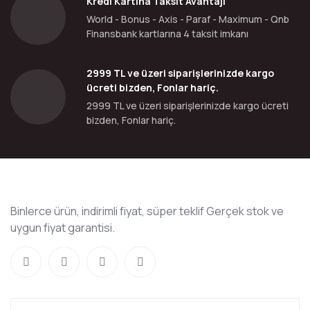
Kredi Kartına Taksit Avantajı
World - Bonus - Axis - Paraf - Maximum - Qnb
Finansbank kartlarına 4 taksit imkanı
2999 TL ve üzeri siparişlerinizde kargo
ücreti bizden, Fonlar hariç.
2999 TL ve üzeri siparişlerinizde kargo ücreti
bizden, Fonlar hariç.
Binlerce ürün, indirimli fiyat, süper teklif Gerçek stok ve
uygun fiyat garantisi.