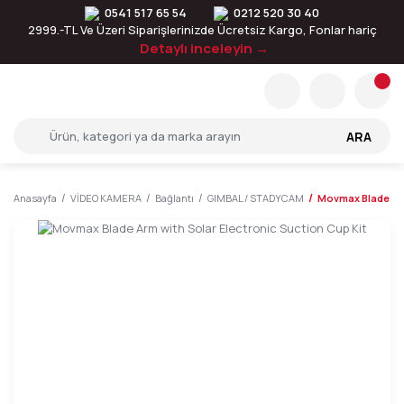
0541 517 65 54
0212 520 30 40
2999.-TL Ve Üzeri Siparişlerinizde Ücretsiz Kargo, Fonlar hariç
Detaylı inceleyin →
ARA
Anasayfa
VİDEO KAMERA
Bağlantı
GIMBAL / STADYCAM
Movmax Blade Arm