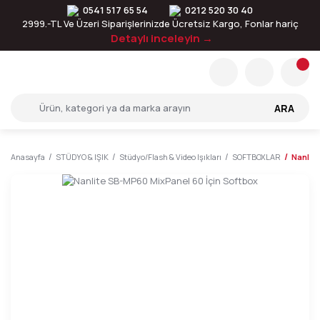
0541 517 65 54
0212 520 30 40
2999.-TL Ve Üzeri Siparişlerinizde Ücretsiz Kargo, Fonlar hariç
Detaylı inceleyin →
ARA
Anasayfa
STÜDYO & IŞIK
Stüdyo/Flash & Video Işıkları
SOFTBOXLAR
Nanlit