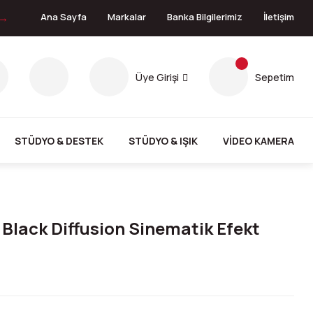
 →
Ana Sayfa
Markalar
Banka Bilgilerimiz
İletişim
Üye Girişi
Sepetim
STÜDYO & DESTEK
STÜDYO & IŞIK
VİDEO KAMERA
Black Diffusion Sinematik Efekt