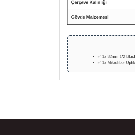
Çerçeve Kalınlığı
Gövde Malzemesi
✅ 1x 82mm 1/2 Black 
✅ 1x Mikrofiber Opti
Bu ürünün fiyat bilgisi, resim, ürün açıklamalarında ve diğer konular
Görüş ve önerileriniz için teşekkür ederiz.
Ürün resmi kalitesiz, bozuk veya görüntülenemiyor.
Ürün açıklamasında eksik bilgiler bulunuyor.