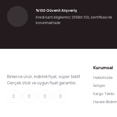
Ürün bilgilerinde hatalar bulunuyor.
%100 Güvenli Alışveriş
Ürün fiyatı diğer sitelerden daha pahalı.
Kredi kartı bilgileriniz 256Bit SSL sertifikası ile
Bu ürüne benzer farklı alternatifler olmalı.
korunmaktadır.
Kurumsal
Binlerce ürün, indirimli fiyat, süper teklif
Hakkımızda
Gerçek stok ve uygun fiyat garantisi.
İletişim
Kargo Takibi
Havale Bildir