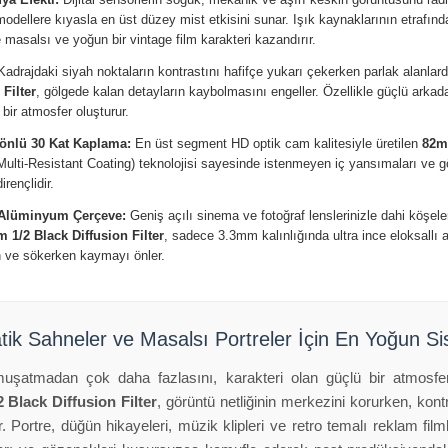
modellere kıyasla en üst düzey mist etkisini sunar. Işık kaynaklarının etrafın
e masalsı ve yoğun bir vintage film karakteri kazandırır.
adrajdaki siyah noktaların kontrastını hafifçe yukarı çekerken parlak alanlarda
Filter
, gölgede kalan detayların kaybolmasını engeller. Özellikle güçlü arkad
bir atmosfer oluşturur.
önlü 30 Kat Kaplama:
En üst segment HD optik cam kalitesiyle üretilen
82mm
(Multi-Resistant Coating) teknolojisi sayesinde istenmeyen iç yansımaları ve 
rençlidir.
 Alüminyum Çerçeve:
Geniş açılı sinema ve fotoğraf lenslerinizle dahi köşel
 1/2 Black Diffusion Filter
, sadece 3.3mm kalınlığında ultra ince eloksall
ken ve sökerken kaymayı önler.
ik Sahneler ve Masalsı Portreler İçin En Yoğun Sis
muşatmadan çok daha fazlasını, karakteri olan güçlü bir atmosferi
 Black Diffusion Filter
, görüntü netliğinin merkezini korurken, kont
. Portre, düğün hikayeleri, müzik klipleri ve retro temalı reklam filml