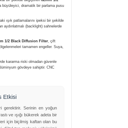
da büyüleyici, dramatik bir parlama pusu
ki ışık patlamalarını ipeksi bir şekilde
an aydınlatmalı (backlight) sahnelerde
 1/2 Black Diffusion Filter
, çift
gölgelenmeleri tamamen engeller. Suya,
erde kararma riski olmadan güvenle
ı alüminyum gövdeye sahiptir. CNC
 Etkisi
 gerektirir. Serinin en yoğun
rastı ve ışığı bükerek adeta bir
eri için biçilmiş kaftan olan bu