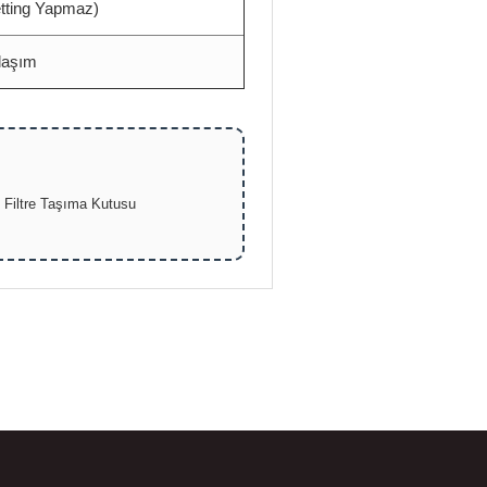
etting Yapmaz)
laşım
 Filtre Taşıma Kutusu
bilirsiniz.