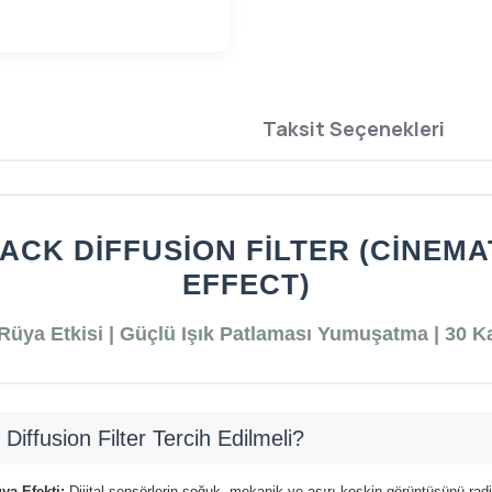
Taksit Seçenekleri
LACK DIFFUSION FILTER (CINEM
EFFECT)
üya Etkisi | Güçlü Işık Patlaması Yumuşatma | 30 
ffusion Filter Tercih Edilmeli?
a Efekti:
Dijital sensörlerin soğuk, mekanik ve aşırı keskin görüntüsünü radi