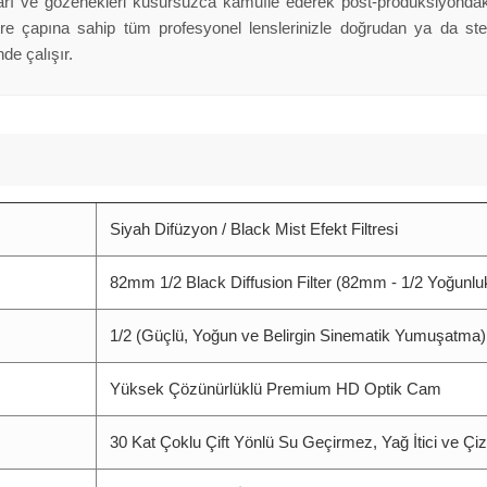
t hatları ve gözenekleri kusursuzca kamufle ederek post-prodüksiyonda
ltre çapına sahip tüm profesyonel lenslerinizle doğrudan ya da ste
de çalışır.
Siyah Difüzyon / Black Mist Efekt Filtresi
82mm 1/2 Black Diffusion Filter (82mm - 1/2 Yoğunlu
1/2 (Güçlü, Yoğun ve Belirgin Sinematik Yumuşatma)
Yüksek Çözünürlüklü Premium HD Optik Cam
30 Kat Çoklu Çift Yönlü Su Geçirmez, Yağ İtici ve 