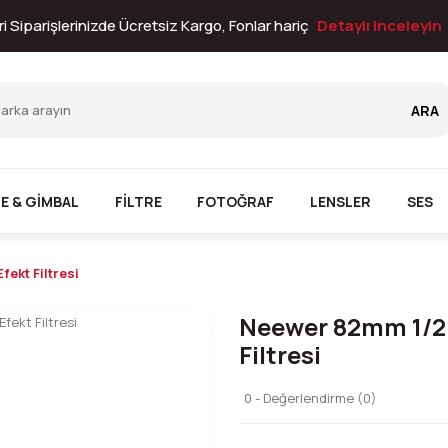
i Siparişlerinizde Ücretsiz Kargo, Fonlar hariç
Detaylı inceleyin
ARA
E & GİMBAL
FİLTRE
FOTOĞRAF
LENSLER
SES
ekt Filtresi
Neewer 82mm 1/2 
Filtresi
0 - Değerlendirme (0)