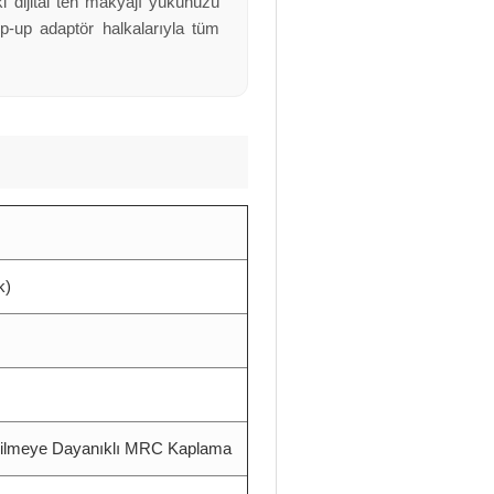
ki dijital ten makyajı yükünüzü
p-up adaptör halkalarıyla tüm
k)
Çizilmeye Dayanıklı MRC Kaplama