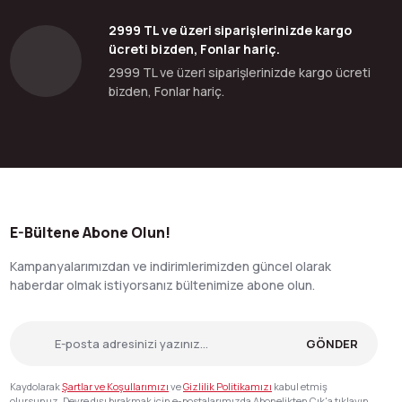
2999 TL ve üzeri siparişlerinizde kargo
ücreti bizden, Fonlar hariç.
2999 TL ve üzeri siparişlerinizde kargo ücreti
bizden, Fonlar hariç.
E-Bültene Abone Olun!
Kampanyalarımızdan ve indirimlerimizden güncel olarak
haberdar olmak istiyorsanız bültenimize abone olun.
GÖNDER
Kaydolarak
Şartlar ve Koşullarımızı
ve
Gizlilik Politikamızı
kabul etmiş
olursunuz. Devre dışı bırakmak için e-postalarımızda Abonelikten Çık'a tıklayın.