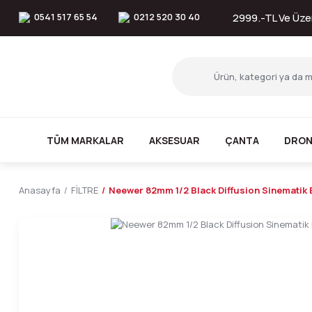
0541 517 65 54
0212 520 30 40
2999.-TL Ve Üzer
TÜM MARKALAR
AKSESUAR
ÇANTA
DRON
Anasayfa
FİLTRE
Neewer 82mm 1/2 Black Diffusion Sinematik Ef