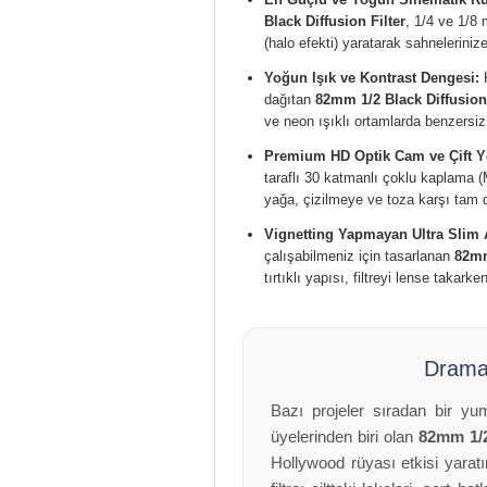
Black Diffusion Filter
, 1/4 ve 1/8 
(halo efekti) yaratarak sahneleriniz
Yoğun Işık ve Kontrast Dengesi:
K
dağıtan
82mm 1/2 Black Diffusion 
ve neon ışıklı ortamlarda benzersiz 
Premium HD Optik Cam ve Çift Y
taraflı 30 katmanlı çoklu kaplama 
yağa, çizilmeye ve toza karşı tam di
Vignetting Yapmayan Ultra Slim
çalışabilmeniz için tasarlanan
82mm
tırtıklı yapısı, filtreyi lense takar
Dramat
Bazı projeler sıradan bir yu
üyelerinden biri olan
82mm 1/2
Hollywood rüyası etkisi yaratır