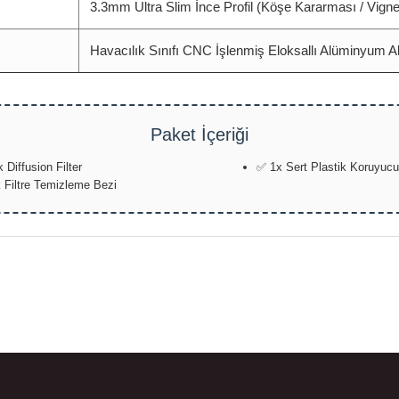
3.3mm Ultra Slim İnce Profil (Köşe Kararması / Vign
Havacılık Sınıfı CNC İşlenmiş Eloksallı Alüminyum A
Paket İçeriği
Diffusion Filter
✅ 1x Sert Plastik Koruyucu
k Filtre Temizleme Bezi
da yetersiz gördüğünüz noktaları öneri formunu kullanarak tarafımıza ilete
Bu ürüne ilk yorumu siz yapın!
Yorum Yaz