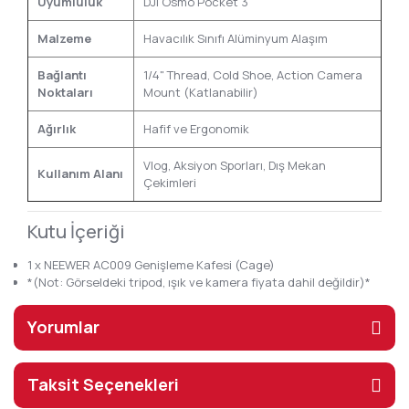
Uyumluluk
DJI Osmo Pocket 3
Malzeme
Havacılık Sınıfı Alüminyum Alaşım
Bağlantı
1/4" Thread, Cold Shoe, Action Camera
Noktaları
Mount (Katlanabilir)
Ağırlık
Hafif ve Ergonomik
Vlog, Aksiyon Sporları, Dış Mekan
Kullanım Alanı
Çekimleri
Kutu İçeriği
1 x NEEWER AC009 Genişleme Kafesi (Cage)
*(Not: Görseldeki tripod, ışık ve kamera fiyata dahil değildir)*
Yorumlar
Taksit Seçenekleri