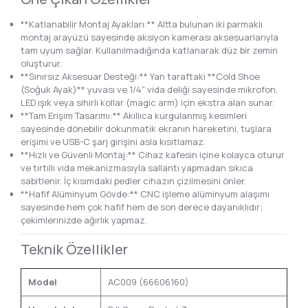
**Katlanabilir Montaj Ayakları:** Altta bulunan iki parmaklı
montaj arayüzü sayesinde aksiyon kamerası aksesuarlarıyla
tam uyum sağlar. Kullanılmadığında katlanarak düz bir zemin
oluşturur.
**Sınırsız Aksesuar Desteği:** Yan taraftaki **Cold Shoe
(Soğuk Ayak)** yuvası ve 1/4" vida deliği sayesinde mikrofon,
LED ışık veya sihirli kollar (magic arm) için ekstra alan sunar.
**Tam Erişim Tasarımı:** Akıllıca kurgulanmış kesimleri
sayesinde dönebilir dokunmatik ekranın hareketini, tuşlara
erişimi ve USB-C şarj girişini asla kısıtlamaz.
**Hızlı ve Güvenli Montaj:** Cihaz kafesin içine kolayca oturur
ve tırtıllı vida mekanizmasıyla sallantı yapmadan sıkıca
sabitlenir. İç kısımdaki pedler cihazın çizilmesini önler.
**Hafif Alüminyum Gövde:** CNC işleme alüminyum alaşımı
sayesinde hem çok hafif hem de son derece dayanıklıdır;
çekimlerinizde ağırlık yapmaz.
Teknik Özellikler
Model
AC009 (66606160)