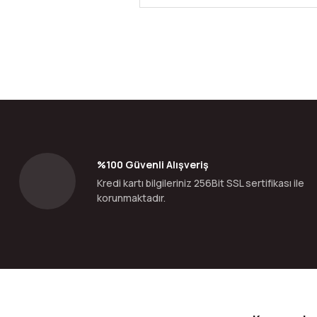
Bu ürünün fiyat bilgisi, resim, ürün açıklamalarında ve diğer konular
Görüş ve önerileriniz için teşekkür ederiz.
Ürün resmi kalitesiz, bozuk veya görüntülenemiyor.
Ürün açıklamasında eksik bilgiler bulunuyor.
Ürün bilgilerinde hatalar bulunuyor.
%100 Güvenli Alışveriş
Ürün fiyatı diğer sitelerden daha pahalı.
Kredi kartı bilgileriniz 256Bit SSL sertifikası ile
Bu ürüne benzer farklı alternatifler olmalı.
korunmaktadır.