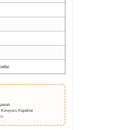
allar
paratı
e Koruyucu Kapaklar
zu