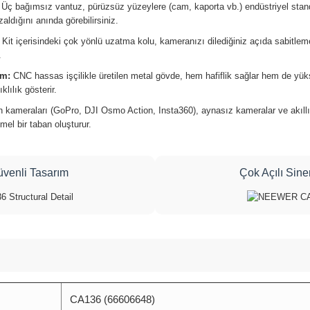
Üç bağımsız vantuz, pürüzsüz yüzeylere (cam, kaporta vb.) endüstriyel stand
aldığını anında görebilirsiniz.
Kit içerisindeki çok yönlü uzatma kolu, kameranızı dilediğiniz açıda sabitlemen
.
ım:
CNC hassas işçilikle üretilen metal gövde, hem hafiflik sağlar hem de yüks
lılık gösterir.
 kameraları (GoPro, DJI Osmo Action, Insta360), aynasız kameralar ve akıllı 
mel bir taban oluşturur.
venli Tasarım
Çok Açılı Sin
CA136 (66606648)