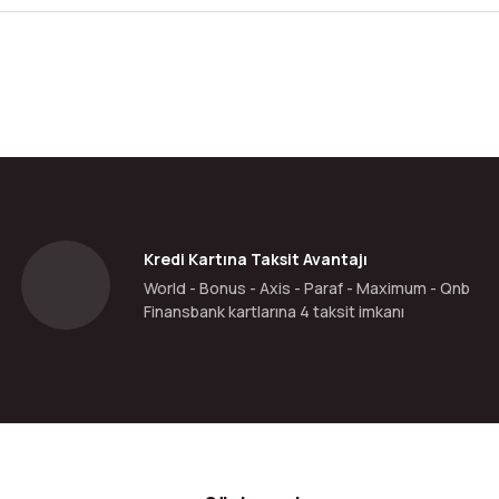
da yetersiz gördüğünüz noktaları öneri formunu kullanarak tarafımıza ilete
Bu ürüne ilk yorumu siz yapın!
Yorum Yaz
Kredi Kartına Taksit Avantajı
World - Bonus - Axis - Paraf - Maximum - Qnb
Finansbank kartlarına 4 taksit imkanı
Gönder