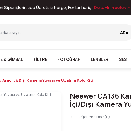
i Siparişlerinizde Ücretsiz Kargo, Fonlar hariç
Detaylı inceleyi
ARA
E & GİMBAL
FİLTRE
FOTOĞRAF
LENSLER
SES
Araç İçi/Dışı Kamera Yuvası ve Uzatma Kolu Kiti
Neewer CA136 Kar
İçi/Dışı Kamera Y
0 - Değerlendirme (0)