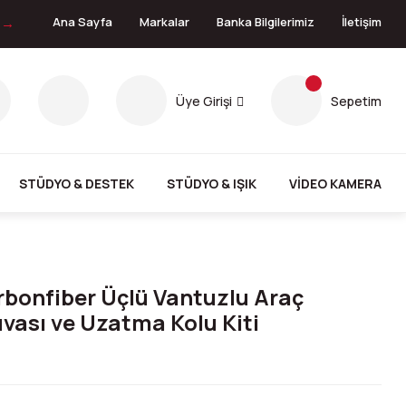
n →
Ana Sayfa
Markalar
Banka Bilgilerimiz
İletişim
Üye Girişi
Sepetim
STÜDYO & DESTEK
STÜDYO & IŞIK
VİDEO KAMERA
bonfiber Üçlü Vantuzlu Araç
uvası ve Uzatma Kolu Kiti