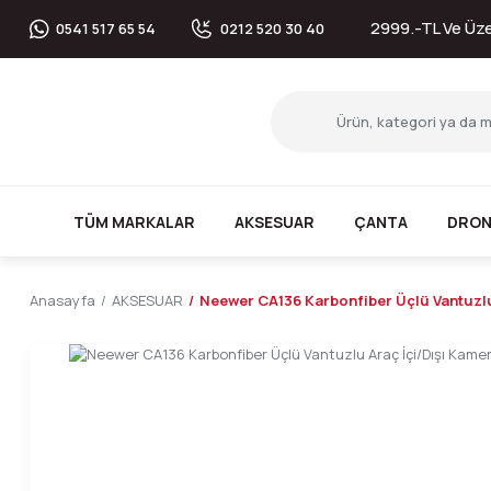
2999.-TL Ve Üzer
0541 517 65 54
0212 520 30 40
TÜM MARKALAR
AKSESUAR
ÇANTA
DRON
Anasayfa
AKSESUAR
Neewer CA136 Karbonfiber Üçlü Vantuzlu 