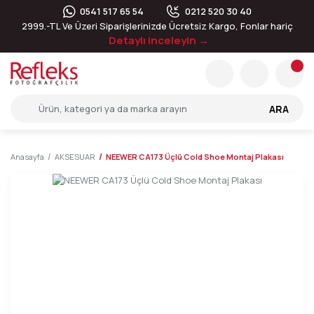
0541 517 65 54
0212 520 30 40
2999.-TL Ve Üzeri Siparişlerinizde Ücretsiz Kargo, Fonlar hariç
Detaylı inceleyin →
ARA
Anasayfa
AKSESUAR
NEEWER CA173 Üçlü Cold Shoe Montaj Plakası