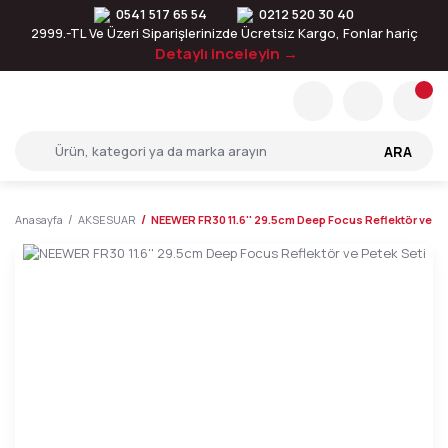
0541 517 65 54
0212 520 30 40
2999.-TL Ve Üzeri Siparişlerinizde Ücretsiz Kargo, Fonlar hariç
Detaylı inceleyin →
ARA
Anasayfa
AKSESUAR
NEEWER FR30 11.6'' 29.5cm Deep Focus Reflektör ve Pe