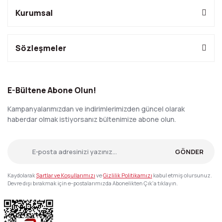
Kurumsal
Sözleşmeler
E-Bültene Abone Olun!
Kampanyalarımızdan ve indirimlerimizden güncel olarak
haberdar olmak istiyorsanız bültenimize abone olun.
GÖNDER
Kaydolarak
Şartlar ve Koşullarımızı
ve
Gizlilik Politikamızı
kabul etmiş olursunuz.
Devre dışı bırakmak için e-postalarımızda Abonelikten Çık'a tıklayın.