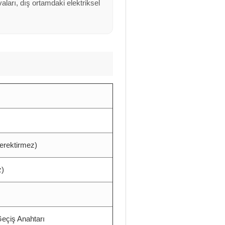
ları, dış ortamdaki elektriksel
erektirmez)
z)
eçiş Anahtarı