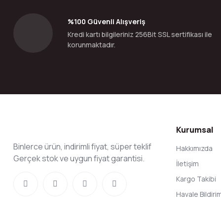
Ürün bilgilerinde hatalar bulunuyor.
%100 Güvenli Alışveriş
Ürün fiyatı diğer sitelerden daha pahalı.
Kredi kartı bilgileriniz 256Bit SSL sertifikası ile
Bu ürüne benzer farklı alternatifler olmalı.
korunmaktadır.
Kurumsal
Binlerce ürün, indirimli fiyat, süper teklif
Hakkımızda
Gerçek stok ve uygun fiyat garantisi.
İletişim
Kargo Takibi
Havale Bildir