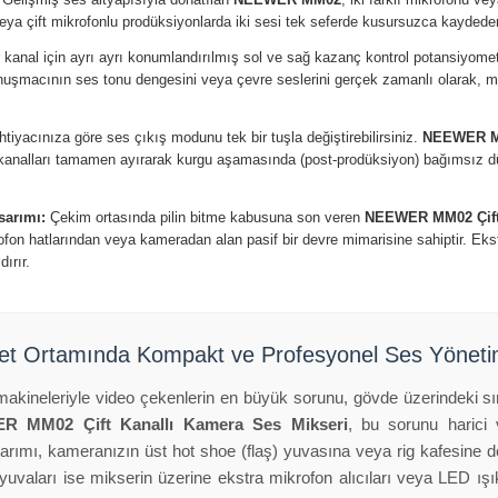
eya çift mikrofonlu prodüksiyonlarda iki sesi tek seferde kusursuzca kaydeder
kanal için ayrı ayrı konumlandırılmış sol ve sağ kazanç kontrol potansiyome
onuşmacının ses tonu dengesini veya çevre seslerini gerçek zamanlı olarak, m
htiyacınıza göre ses çıkış modunu tek bir tuşla değiştirebilirsiniz.
NEEWER 
kanalları tamamen ayırarak kurgu aşamasında (post-prodüksiyon) bağımsız d
sarımı:
Çekim ortasında pilin bitme kabusuna son veren
NEEWER MM02 Çift 
fon hatlarından veya kameradan alan pasif bir devre mimarisine sahiptir. Eks
ırır.
et Ortamında Kompakt ve Profesyonel Ses Yöneti
ineleriyle video çekenlerin en büyük sorunu, gövde üzerindeki sınırl
R MM02 Çift Kanallı Kamera Ses Mikseri
, bu sorunu harici 
rımı, kameranızın üst hot shoe (flaş) yuvasına veya rig kafesine do
yuvaları ise mikserin üzerine ekstra mikrofon alıcıları veya LED ışı