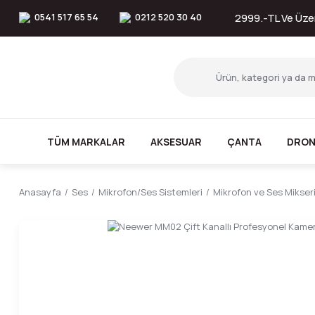
0541 517 65 54
0212 520 30 40
2999.-TL Ve Üzer
TÜM MARKALAR
AKSESUAR
ÇANTA
DRON
Anasayfa
Ses
Mikrofon/Ses Sistemleri
Mikrofon ve Ses Mikser