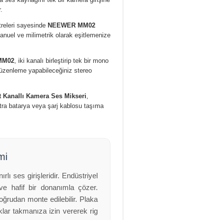
.
treleri sayesinde
NEEWER MM02
anuel ve milimetrik olarak eşitlemenize
MM02
, iki kanalı birleştirip tek bir mono
üzenleme yapabileceğiniz stereo
Kanallı Kamera Ses Mikseri
,
tra batarya veya şarj kablosu taşıma
mi
ı ses girişleridir. Endüstriyel
ve hafif bir donanımla çözer.
ğrudan monte edilebilir. Plaka
klar takmanıza izin vererek rig