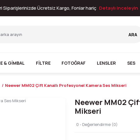
i Siparişlerinizde Ücretsiz Kargo, Fonlar hariç
Detaylı inceleyin
ARA
E & GİMBAL
FİLTRE
FOTOĞRAF
LENSLER
SES
i
Neewer MM02 Çift Kanallı Profesyonel Kamera Ses Mikseri
Neewer MM02 Çift
Mikseri
0 - Değerlendirme (0)