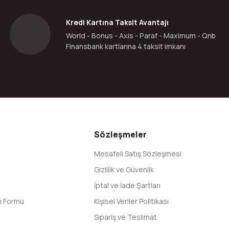
Kredi Kartına Taksit Avantajı
World - Bonus - Axis - Paraf - Maximum - Qnb
Finansbank kartlarına 4 taksit imkanı
Gönder
Sözleşmeler
Mesafeli Satış Sözleşmesi
Gizlilik ve Güvenlik
İptal ve İade Şartları
im Formu
Kişisel Veriler Politikası
Sipariş ve Teslimat