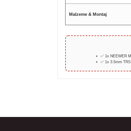
Malzeme & Montaj
✅ 1x NEEWER MM0
✅ 1x 3.5mm TRS 
Bu ürünün fiyat bilgisi, resim, ürün açıklamalarında ve diğer konular
Görüş ve önerileriniz için teşekkür ederiz.
Ürün resmi kalitesiz, bozuk veya görüntülenemiyor.
Ürün açıklamasında eksik bilgiler bulunuyor.