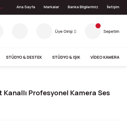
 →
Ana Sayfa
Markalar
Banka Bilgilerimiz
İletişim
Üye Girişi
Sepetim
STÜDYO & DESTEK
STÜDYO & IŞIK
VİDEO KAMERA
 Kanallı Profesyonel Kamera Ses