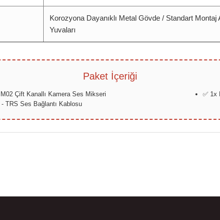
Korozyona Dayanıklı Metal Gövde / Standart Montaj 
Yuvaları
Paket İçeriği
2 Çift Kanallı Kamera Ses Mikseri
✅ 1x 
- TRS Ses Bağlantı Kablosu
da yetersiz gördüğünüz noktaları öneri formunu kullanarak tarafımıza ilete
Bu ürüne ilk yorumu siz yapın!
Yorum Yaz