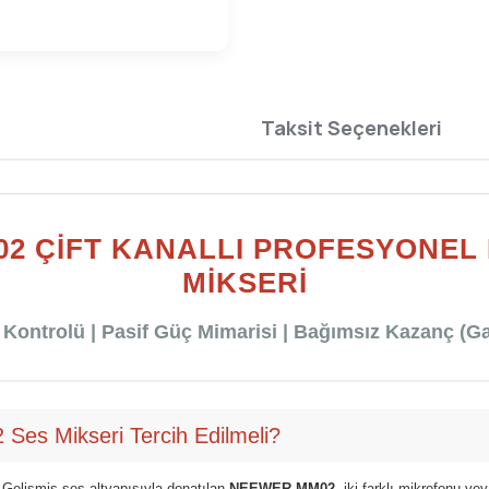
Taksit Seçenekleri
2 ÇIFT KANALLI PROFESYONEL
MIKSERI
 Kontrolü | Pasif Güç Mimarisi | Bağımsız Kazanç (Ga
s Mikseri Tercih Edilmeli?
Gelişmiş ses altyapısıyla donatılan
NEEWER MM02
, iki farklı mikrofonu ve