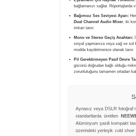
bağlamanızı sağlar. Röportajlarda v
Bağımsız Ses Seviyesi Ayarı:
Her 
Dual Channel Audio Mixer
, iki k
imkan tanır.
Mono ve Stereo Geçiş Anahtarı:
İ
sinyal yapmanıza veya sağ ve sol 
modda kaydetmenize olanak tanır.
Pil Gerektirmeyen Pasif Devre Ta
gücünü doğrudan bağlı olduğu mikro
zorunluluğunu tamamen ortadan kald
S
Aynasız veya DSLR fotoğraf mak
standartlarda üretilen
NEEWE
Alüminyum şasili kompakt tasa
üzerindeki yerleşik cold shoe 