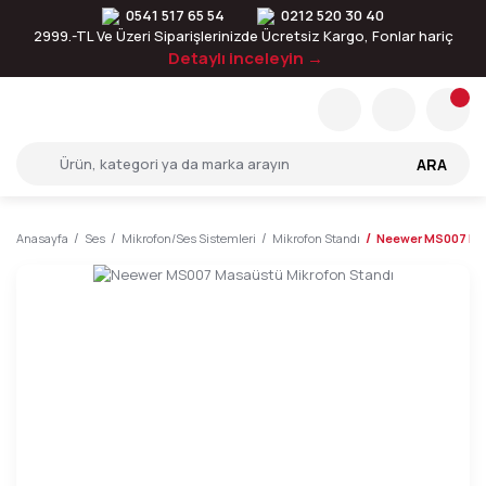
0541 517 65 54
0212 520 30 40
2999.-TL Ve Üzeri Siparişlerinizde Ücretsiz Kargo, Fonlar hariç
Detaylı inceleyin →
ARA
Anasayfa
Ses
Mikrofon/Ses Sistemleri
Mikrofon Standı
Neewer MS007 Mas