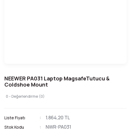
NEEWER PA031 Laptop MagsafeTutucu &
Coldshoe Mount
0 - Değerlendirme (0)
1.864,20 TL
Liste Fiyatı
NWR-PA031
Stok Kodu