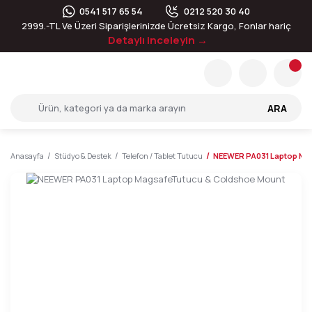
0541 517 65 54
0212 520 30 40
2999.-TL Ve Üzeri Siparişlerinizde Ücretsiz Kargo, Fonlar hariç
Detaylı inceleyin →
ARA
Anasayfa
Stüdyo & Destek
Telefon / Tablet Tutucu
NEEWER PA031 Laptop Ma