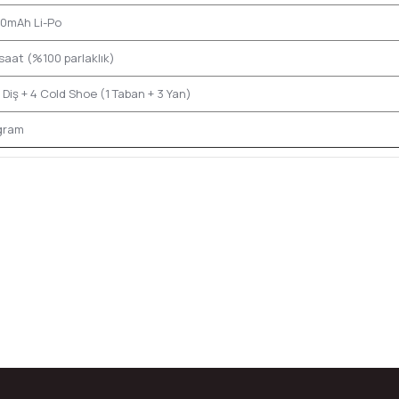
0mAh Li-Po
 saat (%100 parlaklık)
' Diş + 4 Cold Shoe (1 Taban + 3 Yan)
gram
da yetersiz gördüğünüz noktaları öneri formunu kullanarak tarafımıza ilete
Bu ürüne ilk yorumu siz yapın!
Yorum Yaz