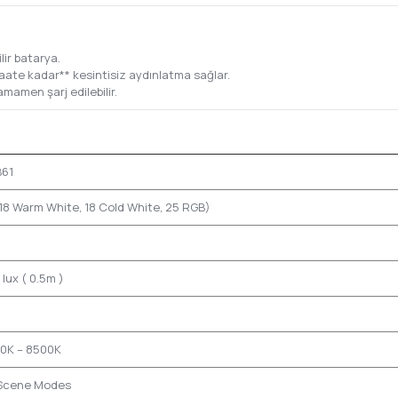
lir batarya.
aate kadar** kesintisiz aydınlatma sağlar.
mamen şarj edilebilir.
61
(18 Warm White, 18 Cold White, 25 RGB)
lux ( 0.5m )
0K – 8500K
Scene Modes