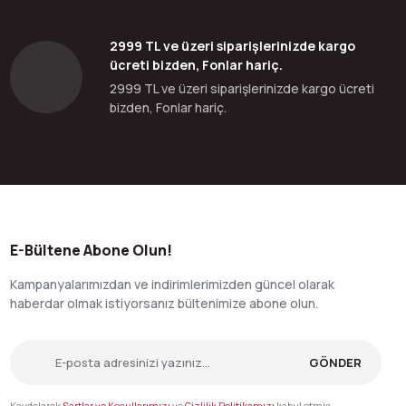
2999 TL ve üzeri siparişlerinizde kargo
ücreti bizden, Fonlar hariç.
2999 TL ve üzeri siparişlerinizde kargo ücreti
bizden, Fonlar hariç.
E-Bültene Abone Olun!
Kampanyalarımızdan ve indirimlerimizden güncel olarak
haberdar olmak istiyorsanız bültenimize abone olun.
GÖNDER
Kaydolarak
Şartlar ve Koşullarımızı
ve
Gizlilik Politikamızı
kabul etmiş