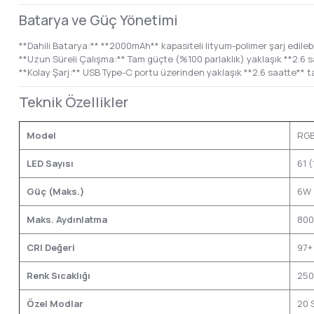
Batarya ve Güç Yönetimi
**Dahili Batarya:** **2000mAh** kapasiteli lityum-polimer şarj edilebi
**Uzun Süreli Çalışma:** Tam güçte (%100 parlaklık) yaklaşık **2.6 s
**Kolay Şarj:** USB Type-C portu üzerinden yaklaşık **2.6 saatte** ta
Teknik Özellikler
Model
RGB
LED Sayısı
61 
Güç (Maks.)
6W
Maks. Aydınlatma
800 
CRI Değeri
97+
Renk Sıcaklığı
250
Özel Modlar
20 