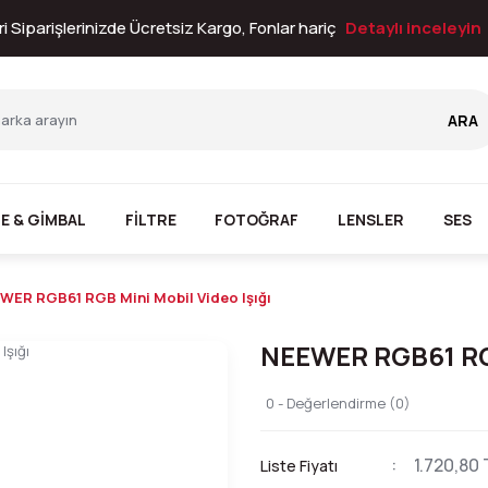
i Siparişlerinizde Ücretsiz Kargo, Fonlar hariç
Detaylı inceleyin
ARA
E & GİMBAL
FİLTRE
FOTOĞRAF
LENSLER
SES
WER RGB61 RGB Mini Mobil Video Işığı
NEEWER RGB61 RGB
0 - Değerlendirme (0)
1.720,80 
Liste Fiyatı