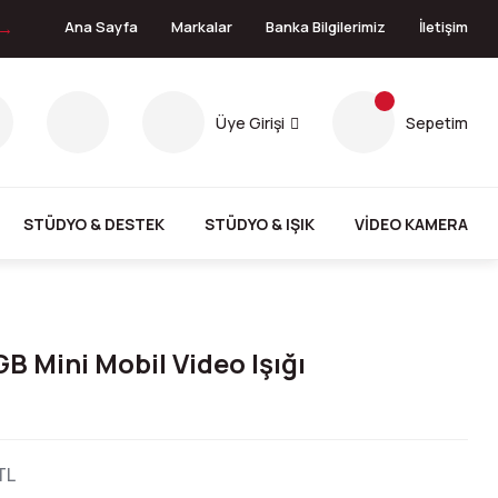
 →
Ana Sayfa
Markalar
Banka Bilgilerimiz
İletişim
Üye Girişi
Sepetim
STÜDYO & DESTEK
STÜDYO & IŞIK
VİDEO KAMERA
 Mini Mobil Video Işığı
TL