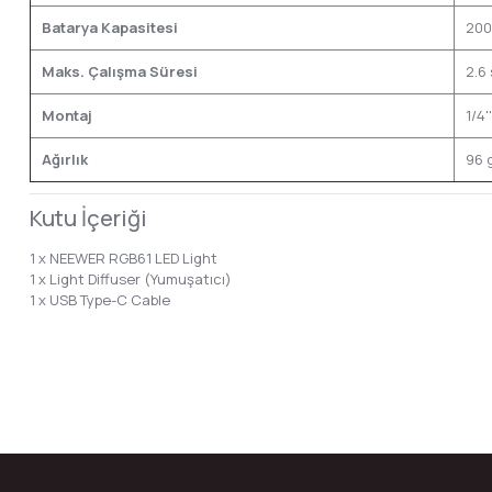
Batarya Kapasitesi
200
Maks. Çalışma Süresi
2.6
Montaj
1/4'
Ağırlık
96 
Kutu İçeriği
1 x NEEWER RGB61 LED Light
1 x Light Diffuser (Yumuşatıcı)
1 x USB Type-C Cable
Bu ürünün fiyat bilgisi, resim, ürün açıklamalarında ve diğer konular
Görüş ve önerileriniz için teşekkür ederiz.
Ürün resmi kalitesiz, bozuk veya görüntülenemiyor.