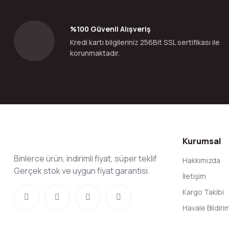
Ürün açıklamasında eksik bilgiler bulunuyor.
Ürün bilgilerinde hatalar bulunuyor.
%100 Güvenli Alışveriş
Ürün fiyatı diğer sitelerden daha pahalı.
Kredi kartı bilgileriniz 256Bit SSL sertifikası ile
Bu ürüne benzer farklı alternatifler olmalı.
korunmaktadır.
Kurumsal
Binlerce ürün, indirimli fiyat, süper teklif
Hakkımızda
Gerçek stok ve uygun fiyat garantisi.
İletişim
Kargo Takibi
Havale Bildir