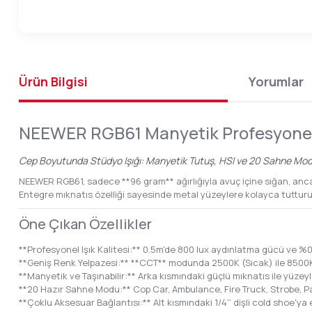
Ürün Bilgisi
Yorumlar
NEEWER RGB61 Manyetik Profesyonel 
Cep Boyutunda Stüdyo Işığı: Manyetik Tutuş, HSI ve 20 Sahne Mo
NEEWER RGB61, sadece **96 gram** ağırlığıyla avuç içine sığan, anca
Entegre mıknatıs özelliği sayesinde metal yüzeylere kolayca tutturula
Öne Çıkan Özellikler
**Profesyonel Işık Kalitesi:** 0.5m'de 800 lux aydınlatma gücü ve %0 
**Geniş Renk Yelpazesi:** **CCT** modunda 2500K (Sıcak) ile 8500K 
**Manyetik ve Taşınabilir:** Arka kısmındaki güçlü mıknatıs ile yüzey
**20 Hazır Sahne Modu:** Cop Car, Ambulance, Fire Truck, Strobe, Papa
**Çoklu Aksesuar Bağlantısı:** Alt kısmındaki 1/4'' dişli cold shoe'ya