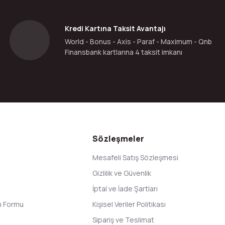
Kredi Kartına Taksit Avantajı
World - Bonus - Axis - Paraf - Maximum - Qnb
Finansbank kartlarına 4 taksit imkanı
Gönder
Sözleşmeler
Mesafeli Satış Sözleşmesi
Gizlilik ve Güvenlik
İptal ve İade Şartları
im Formu
Kişisel Veriler Politikası
Sipariş ve Teslimat