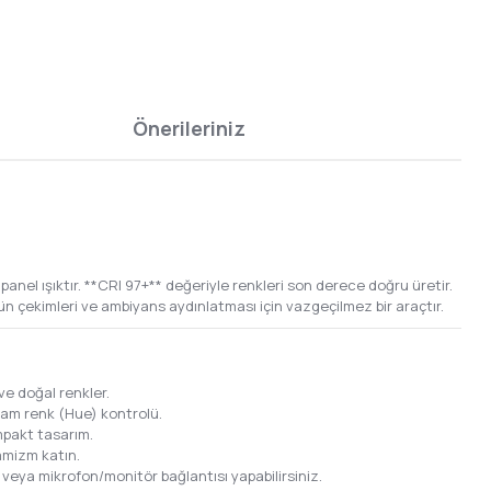
Önerileriniz
el ışıktır. **CRI 97+** değeriyle renkleri son derece doğru üretir.
ün çekimleri ve ambiyans aydınlatması için vazgeçilmez bir araçtır.
ve doğal renkler.
tam renk (Hue) kontrolü.
mpakt tasarım.
namizm katın.
k veya mikrofon/monitör bağlantısı yapabilirsiniz.