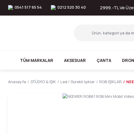
0541 517 65 54
0212 520 30 40
2999.-TL Ve Üzer
TÜM MARKALAR
AKSESUAR
ÇANTA
DRON
Anasayfa
STÜDYO & IŞIK
Led / Sürekli Işıklar
RGB IŞIKLAR
NEE