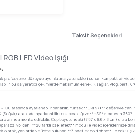
Taksit Seçenekleri
RGB LED Video Işığı
du
k profesyonel düzeyde aydınlatma yetenekleri sunan kompakt bir video pan
bilir, bu da yaratıcı çekimlerde maksimum esneklik sağlar. Vlog, parti, ür
– 100 arasında ayarlanabilir parlaklık. Yüksek **CRI 97+** değeriyle canlı 
(Soğuk) arasında ayarlanabilir renk sıcaklığı ve **HSI** modunda 360° 
lere anında monte edilebilir. Cep boyutundaki (7.97 x 6.6 x 3 cm) ultra ko
razzi vb. dahil **20 farklı özel efekt** modu ile video içeriklerinize di
 ek olarak, yanlarda ve üstte bulunan **3 adet ek cold shoe** ile çoklu ışı