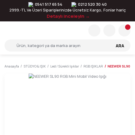
0541 517 65 54
0212 520 30 40
2999.-TL Ve Üzeri Siparişlerinizde Ücretsiz Kargo, Fonlar hariç
Detaylı inceleyin →
ARA
Anasayfa
STÜDYO & IŞIK
Led / Sürekli Işıklar
RGB IŞIKLAR
NEEWER SL90 RGB